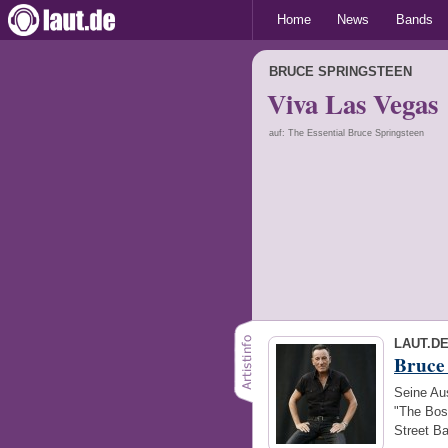
Home
News
Bands
BRUCE SPRINGSTEEN
Viva Las Vegas
auf: The Essential Bruce Springsteen
LAUT.D
Bruce
Seine Au
"The Boss
Street Ba