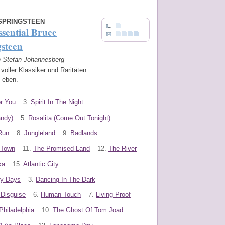
SPRINGSTEEN
sential Bruce
steen
on Stefan Johannesberg
voller Klassiker und Raritäten.
 eben.
r You
3.
Spirit In The Night
andy)
5.
Rosalita (Come Out Tonight)
Run
8.
Jungleland
9.
Badlands
 Town
11.
The Promised Land
12.
The River
ka
15.
Atlantic City
ry Days
3.
Dancing In The Dark
t Disguise
6.
Human Touch
7.
Living Proof
Philadelphia
10.
The Ghost Of Tom Joad