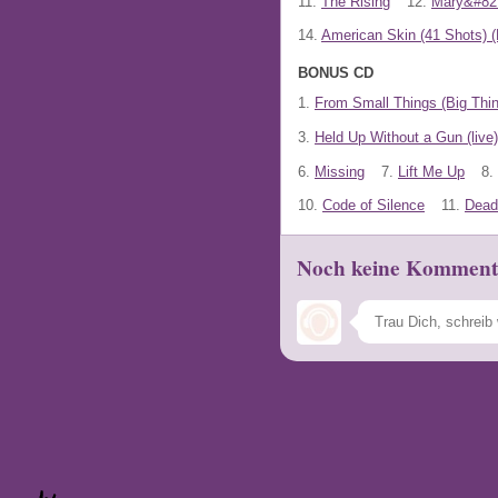
11.
The Rising
12.
Mary&#82
14.
American Skin (41 Shots) (
BONUS CD
1.
From Small Things (Big Th
3.
Held Up Without a Gun (live)
6.
Missing
7.
Lift Me Up
8.
10.
Code of Silence
11.
Dead
Noch keine Komment