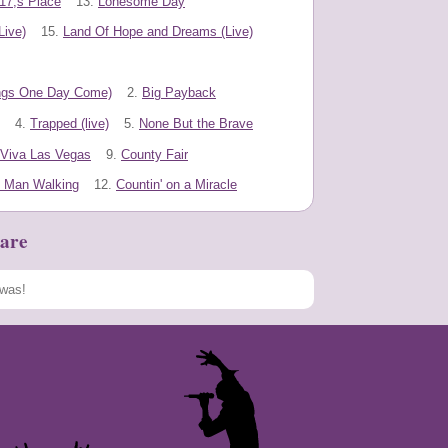
17;s Place
13.
Lonesome Day
Live)
15.
Land Of Hope and Dreams (Live)
ings One Day Come)
2.
Big Payback
4.
Trapped (live)
5.
None But the Brave
Viva Las Vegas
9.
County Fair
 Man Walking
12.
Countin' on a Miracle
are
Speichern