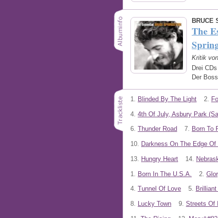
BRUCE 
The Es
Spring
Kritik v
Drei CDs 
Der Boss
1.
Blinded By The Light
2.
Fo
4.
4th Of July, Asbury Park (S
6.
Thunder Road
7.
Born To 
10.
Darkness On The Edge Of
13.
Hungry Heart
14.
Nebras
1.
Born In The U.S.A.
2.
Glo
4.
Tunnel Of Love
5.
Brillian
8.
Lucky Town
9.
Streets Of 