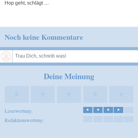
Hop geht, schlägt …
Noch keine Kommentare
Speichern
Deine Meinung
★
★
★
★
★
Leserwertung:
★
★
★
★
Redaktionswertung: