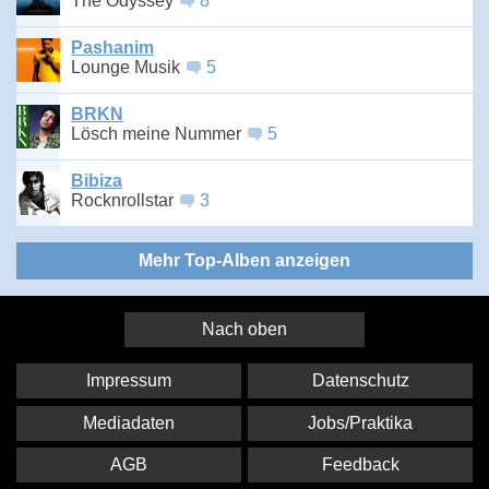
The Odyssey
8
Pashanim
Lounge Musik
5
BRKN
Lösch meine Nummer
5
Bibiza
Rocknrollstar
3
Mehr Top-Alben anzeigen
Nach oben
Impressum
Datenschutz
Mediadaten
Jobs/Praktika
AGB
Feedback