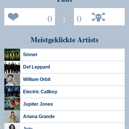
0
:
0
Meistgeklickte Artists
Sinner
Def Leppard
William Orbit
Electric Callboy
Jupiter Jones
Ariana Grande
Juju