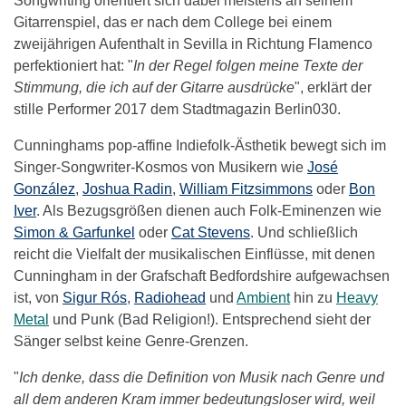
Songwriting orientiert sich dabei meistens an seinem
Gitarrenspiel, das er nach dem College bei einem
zweijährigen Aufenthalt in Sevilla in Richtung Flamenco
perfektioniert hat: "
In der Regel folgen meine Texte der
Stimmung, die ich auf der Gitarre ausdrücke
", erklärt der
stille Performer 2017 dem Stadtmagazin Berlin030.
Cunninghams pop-affine Indiefolk-Ästhetik bewegt sich im
Singer-Songwriter-Kosmos von Musikern wie
José
González
,
Joshua Radin
,
William Fitzsimmons
oder
Bon
Iver
. Als Bezugsgrößen dienen auch Folk-Eminenzen wie
Simon & Garfunkel
oder
Cat Stevens
. Und schließlich
reicht die Vielfalt der musikalischen Einflüsse, mit denen
Cunningham in der Grafschaft Bedfordshire aufgewachsen
ist, von
Sigur Rós
,
Radiohead
und
Ambient
hin zu
Heavy
Metal
und Punk (Bad Religion!). Entsprechend sieht der
Sänger selbst keine Genre-Grenzen.
"
Ich denke, dass die Definition von Musik nach Genre und
all dem anderen Kram immer bedeutungsloser wird, weil