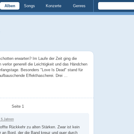
Alben
Songs
Konzerte
Genres
e
otten erwarten? Im Laufe der Zeit ging die
n verlor generell die Leichtigkeit und das Händchen
Anfangstage. Besonders "Love Is Dead" stand für
 aufbauschende Effekthascherei. Drei …
Seite 1
 5 Jahren
hoffte Rückkehr zu alten Stärken. Zwar ist kein
 an Bord, der die Band kreuz und quer durch