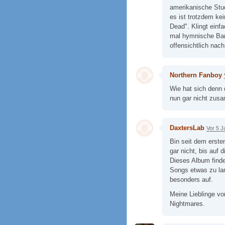
amerikanische Stud
es ist trotzdem ke
Dead". Klingt einf
mal hymnische Bang
offensichtlich nac
Northern Fanboy
Wie hat sich denn 
nun gar nicht zus
DaxtersLab
Vor 5 J
Bin seit dem erste
gar nicht, bis auf
Dieses Album find
Songs etwas zu lang
besonders auf.
Meine Lieblinge vo
Nightmares.