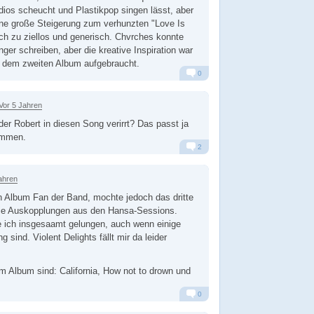
ios scheucht und Plastikpop singen lässt, aber
ine große Steigerung zum verhunzten "Love Is
ach zu ziellos und generisch. Chvrches konnte
er schreiben, aber die kreative Inspiration war
h dem zweiten Album aufgebraucht.
0
Alarm
Antworten
Vor 5 Jahren
der Robert in diesen Song verirrt? Das passt ja
ammen.
2
Alarm
Antworten
ahren
n Album Fan der Band, mochte jedoch das dritte
 die Auskopplungen aus den Hansa-Sessions.
e ich insgesaamt gelungen, auch wenn einige
 sind. Violent Delights fällt mir da leider
m Album sind: California, How not to drown und
0
Alarm
Antworten