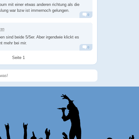
lbum mit einer etwas anderen richtung als die
slung war bzw ist immernoch gelungen.
0
Alarm
Antworten
ren
en sind beide 5/5er. Aber irgendwie klickt es
ht mehr bei mir.
0
Alarm
Antworten
Seite 1
Speichern