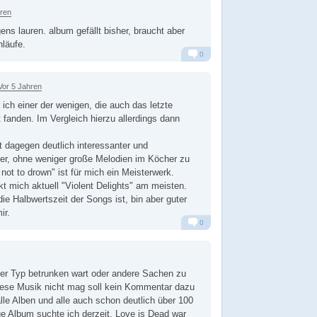
hren
gens lauren. album gefällt bisher, braucht aber
hläufe.
0
Alarm
Antworten
Vor 5 Jahren
 ich einer der wenigen, die auch das letzte
 fanden. Im Vergleich hierzu allerdings dann
t dagegen deutlich interessanter und
er, ohne weniger große Melodien im Köcher zu
not to drown" ist für mich ein Meisterwerk.
kt mich aktuell "Violent Delights" am meisten.
ie Halbwertszeit der Songs ist, bin aber guter
ir.
0
Alarm
Antworten
der Typ betrunken wart oder andere Sachen zu
iese Musik nicht mag soll kein Kommentar dazu
lle Alben und alle auch schon deutlich über 100
e Album suchte ich derzeit. Love is Dead war