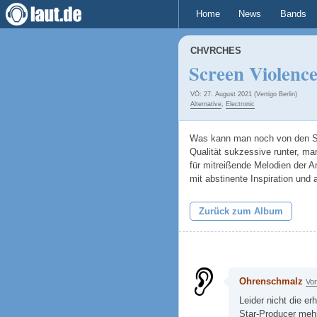
Home
News
Bands
CHVRCHES
Screen Violenc
VÖ: 27. August 2021 (Vertigo Berlin)
Alternative
,
Electronic
Was kann man noch von den Sch
Qualität sukzessive runter, ma
für mitreißende Melodien der 
mit abstinente Inspiration und
Zurück zum Album
Ohrenschmalz
Vor
Leider nicht die er
Star-Producer mehr