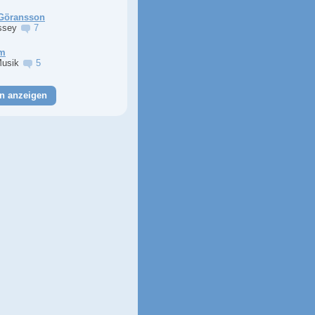
Göransson
ssey
7
im
Musik
5
n anzeigen