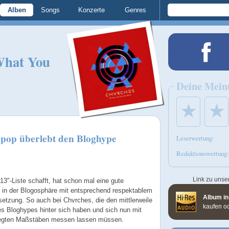
Alben
Songs
Konzerte
Genres
What You
Deine Mein
★
★
hpop überlebt den Bloghype
Leserwertung:
Redaktionswertung:
Link zu unse
3"-Liste schafft, hat schon mal eine gute
eg in der Blogosphäre mit entsprechend respektablem
Album in
etzung. So auch bei Chvrches, die den mittlerweile
kaufen o
s Bloghypes hinter sich haben und sich nun mit
legten Maßstäben messen lassen müssen.