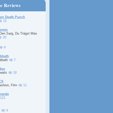
ne Reviews
ger Death Punch
15
Jones
 Den Sarg, Du Trägst Was
20
4
abbath
abbath
7
kes
Awaits
18
XCX
ashion, Film
11
Grande
121
a
4