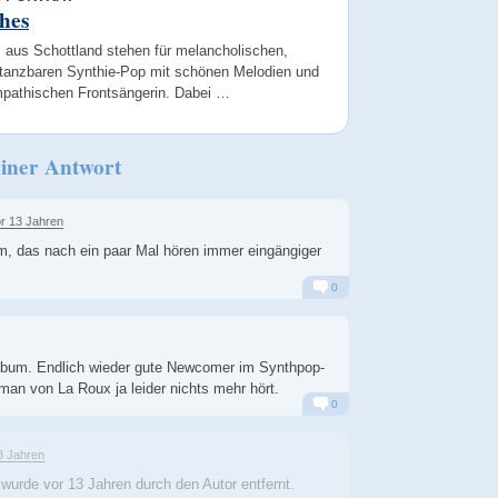
hes
 aus Schottland stehen für melancholischen,
tanzbaren Synthie-Pop mit schönen Melodien und
mpathischen Frontsängerin. Dabei …
iner Antwort
r 13 Jahren
, das nach ein paar Mal hören immer eingängiger
0
Alarm
Antworten
lbum. Endlich wieder gute Newcomer im Synthpop-
an von La Roux ja leider nichts mehr hört.
0
Alarm
Antworten
3 Jahren
 wurde
vor 13 Jahren
durch den Autor entfernt.