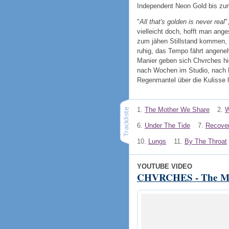
Independent Neon Gold bis zum
"
All that's golden is never real
"
vielleicht doch, hofft man ange
zum jähen Stillstand kommen, 
ruhig, das Tempo fährt angene
Manier geben sich Chvrches hie
nach Wochen im Studio, nach 
Regenmantel über die Kulisse l
1.
The Mother We Share
2.
W
6.
Under The Tide
7.
Recove
10.
Lungs
11.
By The Throat
YOUTUBE VIDEO
CHVRCHES - The Mo