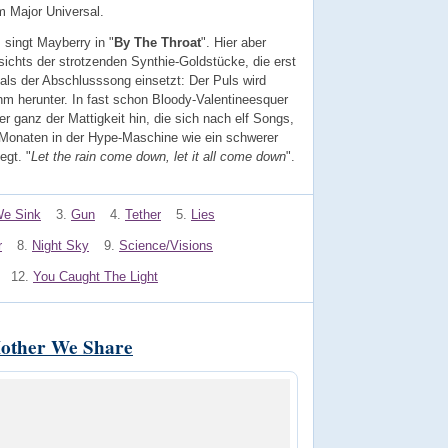
 Major Universal.
, singt Mayberry in "
By The Throat
". Hier aber
sichts der strotzenden Synthie-Goldstücke, die erst
als der Abschlusssong einsetzt: Der Puls wird
hm herunter. In fast schon
Bloody-Valentineesquer
r ganz der Mattigkeit hin, die sich nach elf Songs,
Monaten in der Hype-Maschine wie ein schwerer
egt. "
Let the rain come down, let it all come down
".
e Sink
3.
Gun
4.
Tether
5.
Lies
r
8.
Night Sky
9.
Science/Visions
12.
You Caught The Light
ther We Share