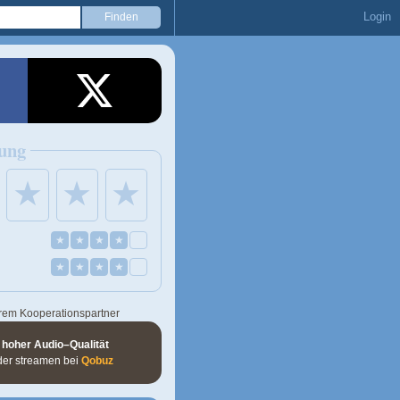
Login
ung
★
★
★
★
★
★
★
★
★
★
★
rem Kooperationspartner
 hoher Audio–Qualität
der streamen bei
Qobuz