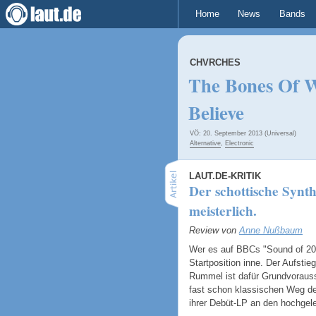
Home
News
Bands
CHVRCHES
The Bones Of 
Believe
VÖ: 20. September 2013 (Universal)
Alternative
,
Electronic
LAUT.DE-KRITIK
Der schottische Synt
meisterlich.
Review von
Anne Nußbaum
Wer es auf BBCs "Sound of 201
Startposition inne. Der Aufsti
Rummel ist dafür Grundvorauss
fast schon klassischen Weg de
ihrer Debüt-LP an den hochge