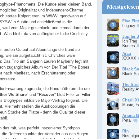
 Bloghype-Phänomens: Die Kunde einer kleinen Band,
Meistgelese
möglicher Originalität und Independent-Charme
urch stetes Kolportieren im WWW irgendwann auf
Five Fin
SXSW in Austin und anschließend in die
Legacy
e, wird vom Major geschluckt und einmal durch den
 Was bleibt da von anfänglicher Indie-Credibility
Jupiter 
Ich Trag
Buntes
m ersten Output auf Albumlänge die Band so
Arca
ng, wie sie aufgetaucht ist. Chvrches wäre
XXXXX
 Das Trio um Sängerin Lauren Mayberry legt mit
urch zugängliches Album vor. Der Titel "The Bones
Black S
st nach Manifest, nach Erschütterung oder
Black S
enssätze.
The Stro
 die Erwartung zugrunde, die Band hätte um die drei
Reality 
ther We Share
" und "
Recover
" bloß Filler an Filler
Charli 
es Bloghypes inklusive Major-Vertrag folgend. Die
Music, F
ht. Vielmehr stellen die Auskopplungen die
neun Stücke der Platte - denn die Qualität dieser
Ariana 
abil.
Petal
n das mit, was perfekt inszenierter Synthpop
Rin
i die Referenzpunkte der Vorbilder aus den Augen
Nostalgi