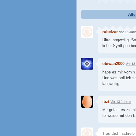
All
rubelzar
Vor 13 Jah
Ultra langweilig. 
lieber Synthpop be
obiwan2000
Vor 13
habe es mir vorhin
Und was soll ich s
langweilig...
fbzt
Vor 13 Jahren
Mir gefällt es ziem
teilweise mit den E