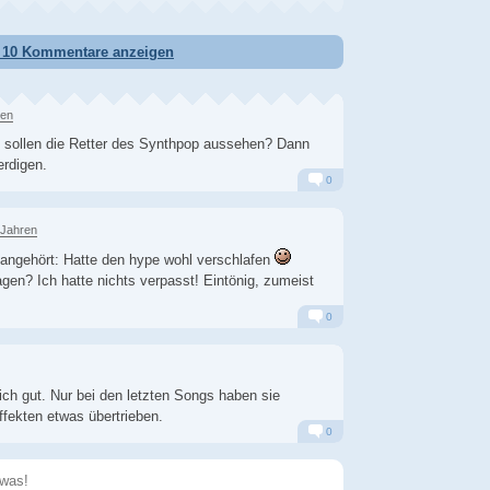
e 10 Kommentare anzeigen
ren
So sollen die Retter des Synthpop aussehen? Dann
erdigen.
0
Alarm
Antworten
 Jahren
 angehört: Hatte den hype wohl verschlafen
agen? Ich hatte nichts verpasst! Eintönig, zumeist
0
Alarm
Antworten
lich gut. Nur bei den letzten Songs haben sie
ffekten etwas übertrieben.
0
Alarm
Antworten