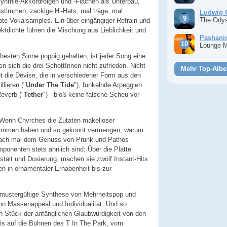
ynthie-Akkordfolgen und -Flächen als Unterbau,
stimmen, zackige Hi-Hats, mal träge, mal
Ludwig 
The Ody
e Vokalsamples. Ein über-eingängiger Refrain und
tdichte führen die Mischung aus Lieblichkeit und
Pashan
Lounge 
 besten Sinne poppig gehalten, ist jeder Song eine
n sich die drei SchottInnen nicht zufrieden. Nicht
Mehr Top-Albe
et die Devise, die in verschiedener Form aus den
llieren ("
Under The Tide
"), funkelnde Arpeggien
Reverb ("
Tether
") - bloß keine falsche Scheu vor
: Wenn Chvrches die Zutaten makelloser
ammen haben und so gekonnt vermengen, warum
nfach mal dem Genuss von Prunk und Pathos
ponenten stets ähnlich sind: Über die Platte
Gestalt und Dosierung, machen sie zwölf Instant-Hits
n in ornamentaler Erhabenheit bis zur
e mustergültige Synthese von Mehrheitspop und
 von Massenappeal und Individualität. Und so
in Stück der anfänglichen Glaubwürdigkeit von den
is auf die Bühnen des T In The Park, vom