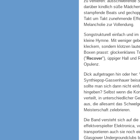
zu verlieren: ausschweifende S
darüber kindlich süße Mädchen
stampfende Beats und gechoppt
Takt um Takt zunehmende Effek
Melancholie zur Vollendung.
Songstrukturell einfach und im
kleine Hymne. Mit weniger gebe
kleckern, sondern klotzen laut
Boxen prasst: glockenklares Tri
("
Recover
"), üppiger Hall und 
Opulenz.
Dick aufgetragen hin oder her
Synthiepop-Gassenhauer beis
sollte man sich dann nicht ei
hingeben? Selbst wenn die Kom
verteilt, in unterschiedlicher 
aus, die allesamt das Schwelge
Meisterschaft zelebrieren.
Die Band versteht sich auf di
effektverspielter Elektronica,
transportieren auch sie noch e
Glasgower Undergroundclubs b