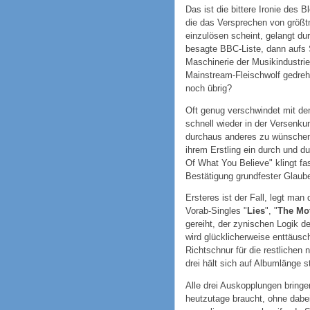
Das ist die bittere Ironie des
die das Versprechen von größt
einzulösen scheint, gelangt d
besagte BBC-Liste, dann aufs 
Maschinerie der Musikindustri
Mainstream-Fleischwolf gedreht.
noch übrig?
Oft genug verschwindet mit de
schnell wieder in der Versenku
durchaus anderes zu wünschen:
ihrem Erstling ein durch und d
Of What You Believe" klingt fa
Bestätigung grundfester Glaub
Ersteres ist der Fall, legt man
Vorab-Singles "
Lies
", "
The Mo
gereiht, der zynischen Logik d
wird glücklicherweise enttäusc
Richtschnur für die restlichen 
drei hält sich auf Albumlänge st
Alle drei Auskopplungen bringe
heutzutage braucht, ohne dabe