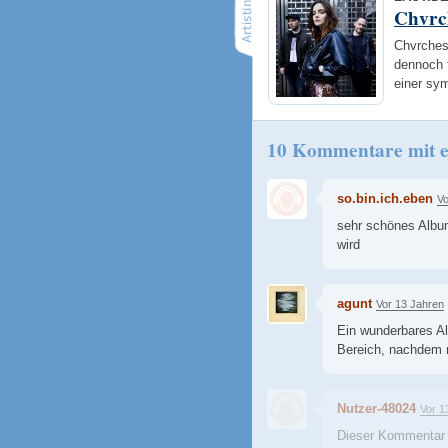
Chvrc
Chvrches
dennoch 
einer sy
10 Kommentare mit e
so.bin.ich.eben
Vo
sehr schönes Album
wird
agunt
Vor 13 Jahren
Ein wunderbares A
Bereich, nachdem m
Nutzer-48024
Vor 1
Dieser Kommentar