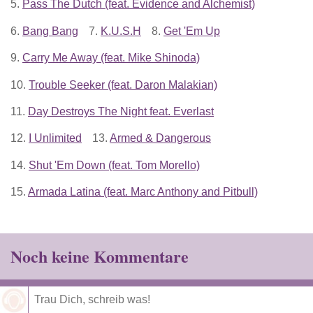
5.
Pass The Dutch (feat. Evidence and Alchemist)
6.
Bang Bang
7.
K.U.S.H
8.
Get 'Em Up
9.
Carry Me Away (feat. Mike Shinoda)
10.
Trouble Seeker (feat. Daron Malakian)
11.
Day Destroys The Night feat. Everlast
12.
I Unlimited
13.
Armed & Dangerous
14.
Shut 'Em Down (feat. Tom Morello)
15.
Armada Latina (feat. Marc Anthony and Pitbull)
Noch keine Kommentare