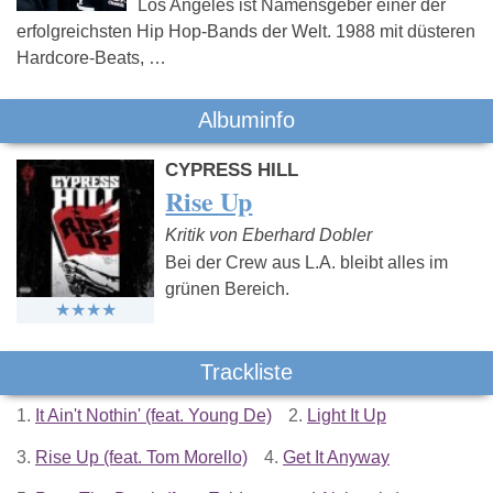
Los Angeles ist Namensgeber einer der
erfolgreichsten Hip Hop-Bands der Welt. 1988 mit düsteren
Hardcore-Beats, …
Albuminfo
CYPRESS HILL
Rise Up
Kritik von Eberhard Dobler
Bei der Crew aus L.A. bleibt alles im
grünen Bereich.
Trackliste
1.
It Ain't Nothin' (feat. Young De)
2.
Light It Up
3.
Rise Up (feat. Tom Morello)
4.
Get It Anyway