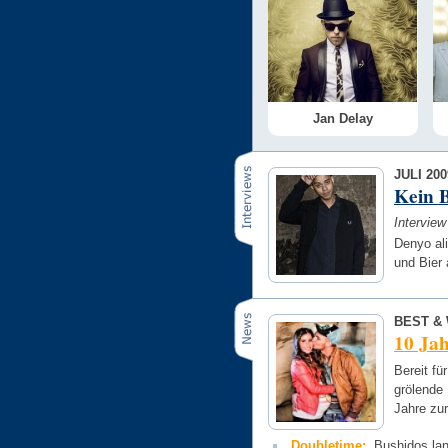
Jan Delay
JULI 200
Kein B
Intervie
Denyo al
und Bier 
BEST & 
10 Jah
Bereit fü
grölende
Jahre zu
Doubletime:
Bushidos la