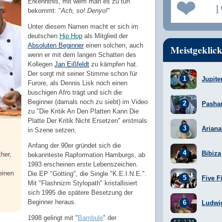
Erkenntnis, mit wem man es zu tun
1
bekommt: "
Ach, so! Denyo!
"
Unter diesem Namen macht er sich im
deutschen
Hip Hop
als Mitglied der
Absoluten Beginner
einen solchen, auch
Meistgeklick
wenn er mit dem langen Schatten des
Kollegen
Jan Eißfeldt
zu kämpfen hat.
Der sorgt mit seiner Stimme schon für
Jupite
Furore, als Dennis Lisk noch einen
buschigen Afro trägt und sich die
Beginner (damals noch zu siebt) im Video
Pasha
zu "Die Kritik An Den Platten Kann Die
Platte Der Kritik Nicht Ersetzen" erstmals
Arian
in Szene setzen.
Anfang der 90er gründet sich die
Bibiza
ther,
bekannteste Rapformation Hamburgs, ab
1993 erscheinen erste Lebenszeichen.
einen
Die EP "Gotting", die Single "K.E.I.N.E.".
Five F
Mit "Flashnizm Stylopath" kristallisiert
sich 1995 die spätere Besetzung der
Beginner heraus.
Ludwi
1998 gelingt mit "
Bambule
" der