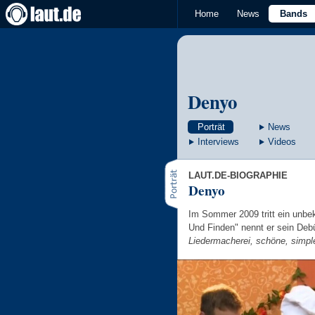
Home
News
Bands
Denyo
Porträt
News
Interviews
Videos
LAUT.DE-BIOGRAPHIE
Denyo
Im Sommer 2009 tritt ein unbe
Und Finden" nennt er sein Debüt
Liedermacherei, schöne, simpl