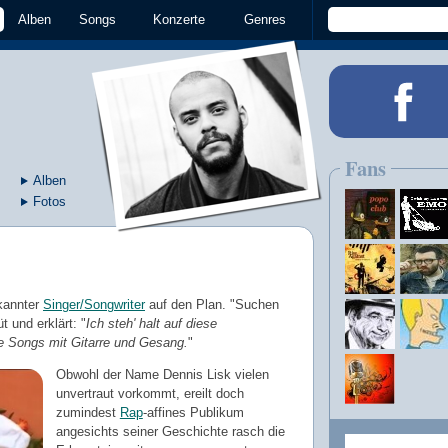
Alben
Songs
Konzerte
Genres
Fans
Alben
Fotos
kannter
Singer/Songwriter
auf den Plan. "Suchen
 und erklärt: "
Ich steh' halt auf diese
e Songs mit Gitarre und Gesang.
"
Obwohl der Name Dennis Lisk vielen
unvertraut vorkommt, ereilt doch
zumindest
Rap
-affines Publikum
angesichts seiner Geschichte rasch die