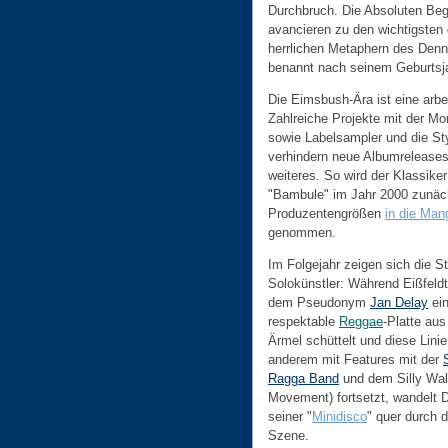
Durchbruch. Die Absoluten Beg
avancieren zu den wichtigsten 
herrlichen Metaphern des Den
benannt nach seinem Geburtsja
Die Eimsbush-Ära ist eine arbe
Zahlreiche Projekte mit der Mo
sowie Labelsampler und die Sty
verhindern neue Albumreleases
weiteres. So wird der Klassiker
"Bambule" im Jahr 2000 zunäc
Produzentengrößen
in die Man
genommen.
Im Folgejahr zeigen sich die S
Solokünstler: Während Eißfeldt
dem Pseudonym
Jan Delay
ei
respektable
Reggae
-Platte au
Ärmel schüttelt und diese Linie
anderem mit Features mit der
Ragga Band
und dem Silly Wa
Movement) fortsetzt, wandelt 
seiner "
Minidisco
" quer durch 
Szene.