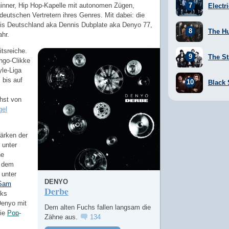
inner, Hip Hop-Kapelle mit autonomen Zügen,
Electr
deutschen Vertretern ihres Genres. Mit dabei: die
nis Deutschland aka Dennis Dubplate aka Denyo 77,
The H
hr.
itsreiche.
The St
ngo-Clikke
le-Liga
 bis auf
Black
hst von
gel
tärken der
 unter
ne
s dem
 unter
DENYO
Sam
Derbe
lks
Denyo mit
Dem alten Fuchs fallen langsam die
die
Pop
-
Zähne aus.
134