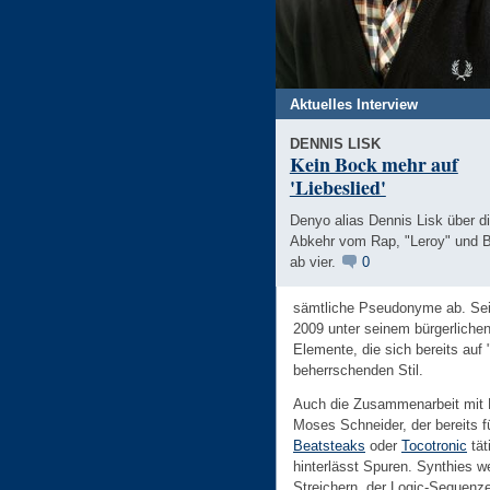
Aktuelles Interview
DENNIS LISK
Kein Bock mehr auf
'Liebeslied'
Denyo alias Dennis Lisk über d
Abkehr vom Rap, "Leroy" und B
ab vier.
0
sämtliche Pseudonyme ab. Sein
2009 unter seinem bürgerliche
Elemente, die sich bereits auf
beherrschenden Stil.
Auch die Zusammenarbeit mit 
Moses Schneider, der bereits fü
Beatsteaks
oder
Tocotronic
tät
hinterlässt Spuren. Synthies w
Streichern, der Logic-Sequenze