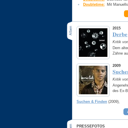
Doubletime:
Mit Manuells
2015
Derbe
Kritik vo
Dem alte
Zähne a
2009
Suche
Kritik v
Angenehm
des Ex-B
Suchen & Finden
(2009)
PRESSEFOTOS