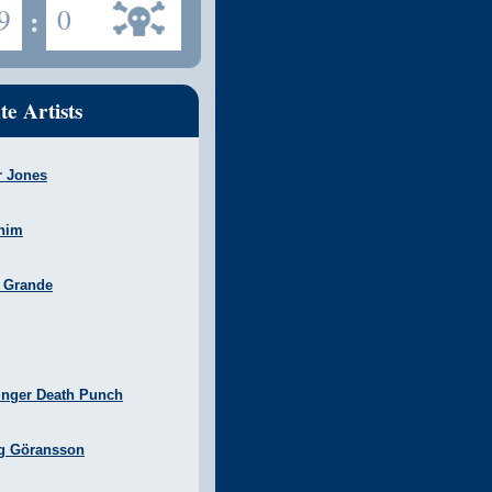
9
:
0
te Artists
r Jones
nim
a Grande
inger Death Punch
g Göransson