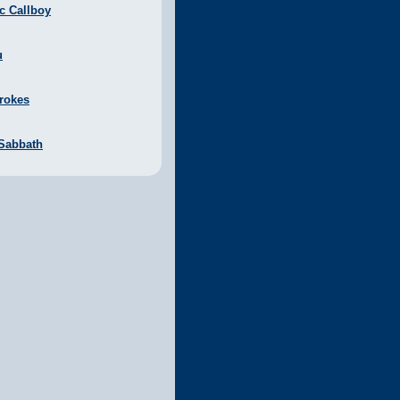
ic Callboy
u
rokes
 Sabbath