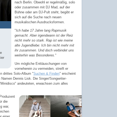
nach Berlin. Obwohl er regelmäßig, solo
oder zusammen mit DJ Mad, auf der
Bühne oder am DJ-Pult steht, begibt er
sich auf die Suche nach neuen
musikalischen Ausdrucksformen.
"
Ich habe 17 Jahre lang Rapmusik
gemacht. Aber irgendwann ist der Reiz
nicht mehr so stark. Rap ist wie meine
alte Jugendliebe: Ich bin nicht mehr mit
ihr zusammen. Und doch verbindet uns
ie
weiterhin was Besonderes.
"
ier
Um mögliche Enttäuschungen von
vorneherein zu vermeiden, streift er
 drittes Solo-Album "
Suchen & Finden
" erscheint
n Namen Dennis Lisk. Die Singer/Songwriter-
 "Minidisco" andeuteten, erwachsen zum alles
Produzent
r die
ig war,
eichen
r einer