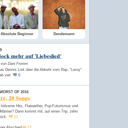
Absolute Beginner
Dendemann
9
ock mehr auf 'Liebeslied'
w von Dani Fromm
ias Dennis Lisk über die Abkehr vom Rap, "Leroy"
ab vier.
0
WORST OF 2016
re, 20 Songs
r hölzerne Hits, Flatearther, Pop-Futurismus und
 Männer? Dann kommt mit, auf einen Trip, zehn
rück.
11
nger Abschied
12