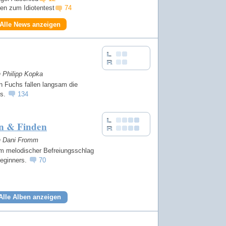
en zum Idiotentest
74
Alle News anzeigen
n Philipp Kopka
n Fuchs fallen langsam die
us.
134
n & Finden
on Dani Fromm
 melodischer Befreiungsschlag
eginners.
70
Alle Alben anzeigen