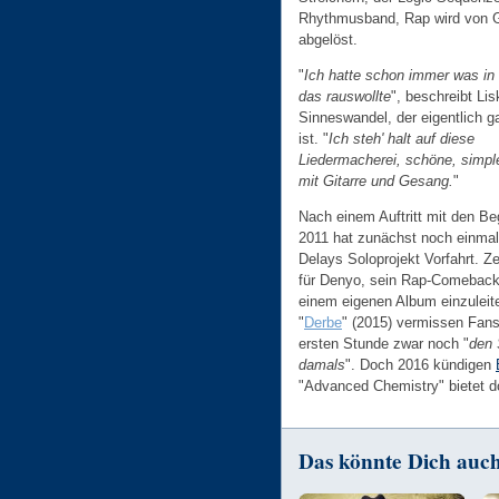
Rhythmusband, Rap wird von 
abgelöst.
"
Ich hatte schon immer was in 
das rauswollte
", beschreibt Li
Sinneswandel, der eigentlich ga
ist. "
Ich steh' halt auf diese
Liedermacherei, schöne, simp
mit Gitarre und Gesang.
"
Nach einem Auftritt mit den Be
2011 hat zunächst noch einma
Delays Soloprojekt Vorfahrt. Z
für Denyo, sein Rap-Comeback
einem eigenen Album einzuleit
"
Derbe
" (2015) vermissen Fans
ersten Stunde zwar noch "
den 
damals
". Doch 2016 kündigen
"Advanced Chemistry" bietet d
Das könnte Dich auch 