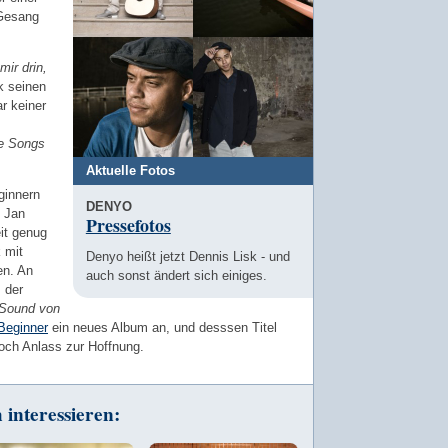
Gesang
mir drin,
sk seinen
r keiner
le Songs
Aktuelle Fotos
ginnern
DENYO
l Jan
Pressefotos
eit genug
 mit
Denyo heißt jetzt Dennis Lisk - und
en. An
auch sonst ändert sich einiges.
 der
Sound von
Beginner
ein neues Album an, und desssen Titel
och Anlass zur Hoffnung.
interessieren: