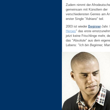
Zudem nimmt der Afrodeutsch
gemeinsam mit Künstlern der
verschiedensten Genres am An
erster Single "Adriano" teil.
2003 ist wieder
Beginner
-Jahr.
Heroes
" das erste ernstzuneh
jetzt keine Frischlinge mehr, 
das "Absolute" aus dem eige
Lebens: "
Ich bin Beginner, Man