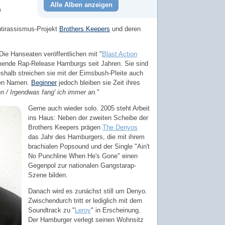
Alle Alben anzeigen
e
tirassismus-Projekt
Brothers Keepers
und deren
 Die Hanseaten veröffentlichen mit "
Blast Action
mende Rap-Release Hamburgs seit Jahren. Sie sind
deshalb streichen sie mit der Eimsbush-Pleite auch
nen Namen.
Beginner
jedoch bleiben sie Zeit ihres
n / Irgendwas fang' ich immer an.
"
Gerne auch wieder solo. 2005 steht Arbeit
ins Haus: Neben der zweiten Scheibe der
Brothers Keepers prägen
The Denyos
das Jahr des Hamburgers, die mit ihrem
brachialen Popsound und der Single "Ain't
No Punchline When He's Gone" einen
Gegenpol zur nationalen Gangstarap-
Szene bilden.
Danach wird es zunächst still um Denyo.
Zwischendurch tritt er lediglich mit dem
Soundtrack zu "
Leroy
" in Erscheinung.
Der Hamburger verlegt seinen Wohnsitz