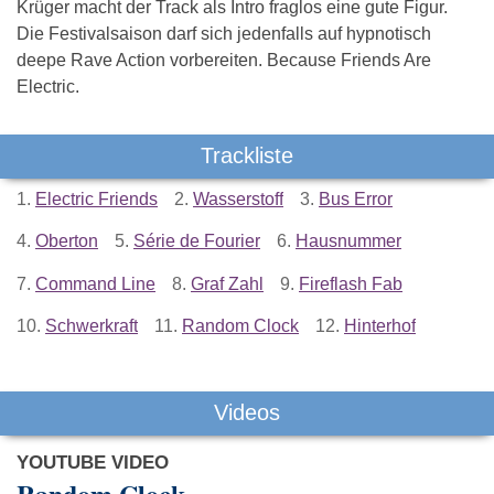
Krüger macht der Track als Intro fraglos eine gute Figur.
Die Festivalsaison darf sich jedenfalls auf hypnotisch
deepe Rave Action vorbereiten. Because Friends Are
Electric.
Trackliste
1.
Electric Friends
2.
Wasserstoff
3.
Bus Error
4.
Oberton
5.
Série de Fourier
6.
Hausnummer
7.
Command Line
8.
Graf Zahl
9.
Fireflash Fab
10.
Schwerkraft
11.
Random Clock
12.
Hinterhof
Videos
YOUTUBE VIDEO
Random Clock