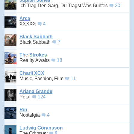
Jupiter Jones
Ich Trag Den Sarg, Du Trägst Was Buntes
20
Arca
XXXXX
4
Black Sabbath
Black Sabbath
7
The Strokes
Reality Awaits
18
Charli XCX
Music, Fashion, Film
11
Ariana Grande
Petal
124
Rin
Nostalgia
4
Ludwig Göransson
The Odyssey
8