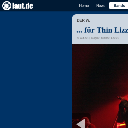
Home
News
Bands
DER W.
... für Thin Lizz
© laut.de (Fotograf: Michael Edele)