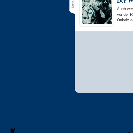
Der W
Auch wen
vor der R
Onkelz g