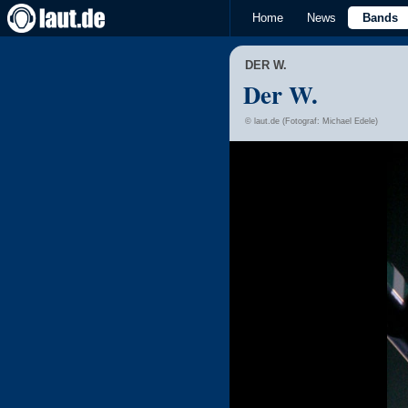
Home
News
Bands
DER W.
Der W.
© laut.de (Fotograf: Michael Edele)