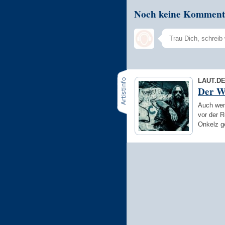
Noch keine Komment
LAUT.D
Der W
Auch wen
vor der R
Onkelz g