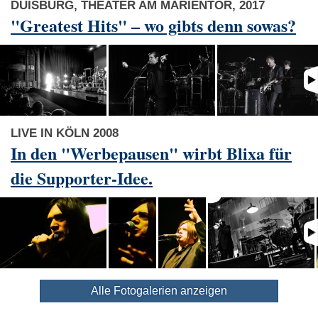
DUISBURG, THEATER AM MARIENTOR, 2017
"Greatest Hits" – wo gibts denn sowas?
LIVE IN KÖLN 2008
In den "Werbepausen" wirbt Blixa für
die Supporter-Idee.
Alle Fotogalerien anzeigen