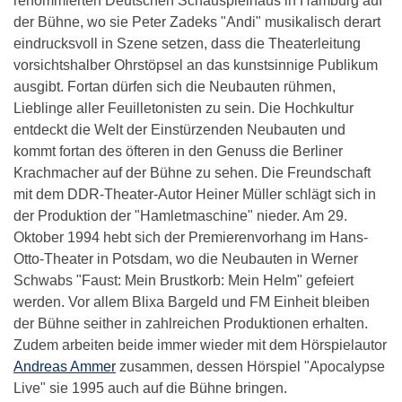
renommierten Deutschen Schauspielhaus in Hamburg auf
der Bühne, wo sie Peter Zadeks "Andi" musikalisch derart
eindrucksvoll in Szene setzen, dass die Theaterleitung
vorsichtshalber Ohrstöpsel an das kunstsinnige Publikum
ausgibt. Fortan dürfen sich die Neubauten rühmen,
Lieblinge aller Feuilletonisten zu sein. Die Hochkultur
entdeckt die Welt der Einstürzenden Neubauten und
kommt fortan des öfteren in den Genuss die Berliner
Krachmacher auf der Bühne zu sehen. Die Freundschaft
mit dem DDR-Theater-Autor Heiner Müller schlägt sich in
der Produktion der "Hamletmaschine" nieder. Am 29.
Oktober 1994 hebt sich der Premierenvorhang im Hans-
Otto-Theater in Potsdam, wo die Neubauten in Werner
Schwabs "Faust: Mein Brustkorb: Mein Helm" gefeiert
werden. Vor allem Blixa Bargeld und FM Einheit bleiben
der Bühne seither in zahlreichen Produktionen erhalten.
Zudem arbeiten beide immer wieder mit dem Hörspielautor
Andreas Ammer
zusammen, dessen Hörspiel "Apocalypse
Live" sie 1995 auch auf die Bühne bringen.