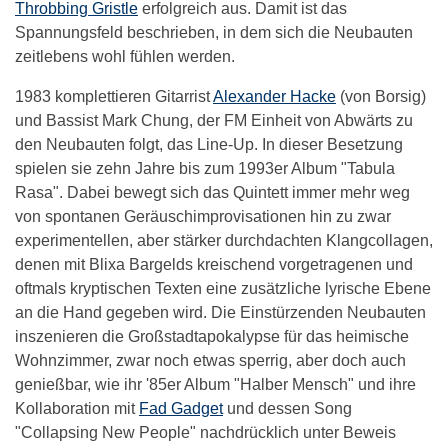
Throbbing Gristle
erfolgreich aus. Damit ist das
Spannungsfeld beschrieben, in dem sich die Neubauten
zeitlebens wohl fühlen werden.
1983 komplettieren Gitarrist
Alexander Hacke
(von Borsig)
und Bassist Mark Chung, der FM Einheit von Abwärts zu
den Neubauten folgt, das Line-Up. In dieser Besetzung
spielen sie zehn Jahre bis zum 1993er Album "Tabula
Rasa". Dabei bewegt sich das Quintett immer mehr weg
von spontanen Geräuschimprovisationen hin zu zwar
experimentellen, aber stärker durchdachten Klangcollagen,
denen mit Blixa Bargelds kreischend vorgetragenen und
oftmals kryptischen Texten eine zusätzliche lyrische Ebene
an die Hand gegeben wird. Die Einstürzenden Neubauten
inszenieren die Großstadtapokalypse für das heimische
Wohnzimmer, zwar noch etwas sperrig, aber doch auch
genießbar, wie ihr '85er Album "Halber Mensch" und ihre
Kollaboration mit
Fad Gadget
und dessen Song
"Collapsing New People" nachdrücklich unter Beweis