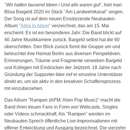
"
Wir hatten tausend Ideen / Und alle waren gut
", hört man
Blixa Bargeld 2020 im Stück "Am Landwehrkanal" singen.
Der Song ist auf dem neuen Einstürzende Neubauten-
Album "
Alles In Allem
" verzeichnet, das am 15. Mai
erscheint. Es ist ein besonderes Jahr: Die Band blickt auf
40 Jahre Musikkarriere zurück, Bargeld selbst hat die 60
überschritten. Den Blick zurück formt die Gruppe um und
beleuchtet ihre Heimat Berlin aus diversen Perspektiven.
Erinnerungen, Träume und Fragmente verweben Bargeld
und Kollegen mit Eindrücken der Jetztzeit. 18 Jahre nach
Gründung der Supporter-Idee rief er einzelne Unterstützer
direkt an, um sie aktiv in den kreativen Schaffensprozess
mit einzubeziehen.
Das Album "Rampen (APM: Alien Pop Music)" macht die
Band ihren treuen Fans in Form von Webcasts, Singles
oder Videos schmackhaft. Als "Rampen" werden im
Neubauten-Sprech öffentliche Live-Improvisationen mit
offener Entwicklung und Ausgang bezeichnet. Die vierzehn