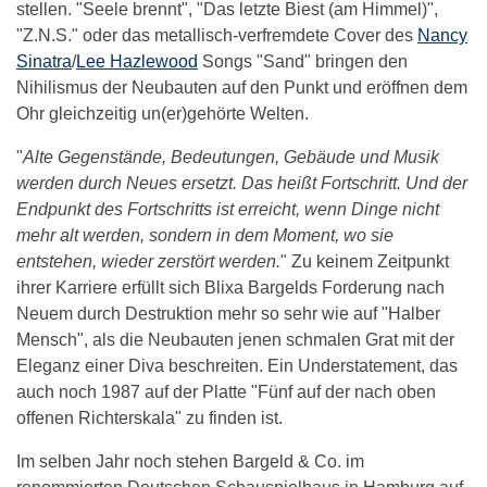
stellen. "Seele brennt", "Das letzte Biest (am Himmel)",
"Z.N.S." oder das metallisch-verfremdete Cover des
Nancy
Sinatra
/
Lee Hazlewood
Songs "Sand" bringen den
Nihilismus der Neubauten auf den Punkt und eröffnen dem
Ohr gleichzeitig un(er)gehörte Welten.
"
Alte Gegenstände, Bedeutungen, Gebäude und Musik
werden durch Neues ersetzt. Das heißt Fortschritt. Und der
Endpunkt des Fortschritts ist erreicht, wenn Dinge nicht
mehr alt werden, sondern in dem Moment, wo sie
entstehen, wieder zerstört werden.
" Zu keinem Zeitpunkt
ihrer Karriere erfüllt sich Blixa Bargelds Forderung nach
Neuem durch Destruktion mehr so sehr wie auf "Halber
Mensch", als die Neubauten jenen schmalen Grat mit der
Eleganz einer Diva beschreiten. Ein Understatement, das
auch noch 1987 auf der Platte "Fünf auf der nach oben
offenen Richterskala" zu finden ist.
Im selben Jahr noch stehen Bargeld & Co. im