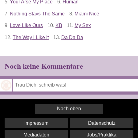
5.
Your Arse My Place
6.
Human
7.
Nothing Stays The Same
8.
Miami Nice
9.
Love Like Ours
10.
KB
11.
My Sex
12.
The Way I Like It
13.
Da Da Da
Noch keine Kommentare
Speichern
Nach oben
Impressum
Datenschutz
Mediadaten
Jobs/Praktika