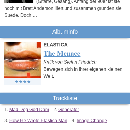
(Gitarre, Gesang). Anfang der 90er ist sie
noch mit Brett Anderson liiert und zusammen gründen sie
Suede. Doch …
Albuminfo
ELASTICA
The Menace
Kritik von Stefan Friedrich
Bewegen sich in ihrer eigenen kleinen
Welt.
Trackliste
1.
Mad Dog God Dam
2.
Generator
3.
How He Wrote Elastica Man
4.
Image Change