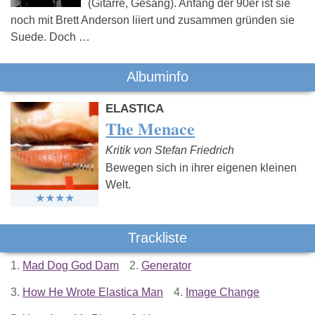
(Gitarre, Gesang). Anfang der 90er ist sie
noch mit Brett Anderson liiert und zusammen gründen sie
Suede. Doch …
Albuminfo
ELASTICA
The Menace
Kritik von Stefan Friedrich
Bewegen sich in ihrer eigenen kleinen
Welt.
Trackliste
1.
Mad Dog God Dam
2.
Generator
3.
How He Wrote Elastica Man
4.
Image Change