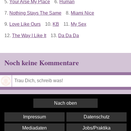
5.
Your Arse My Place
6.
Human
7.
Nothing Stays The Same
8.
Miami Nice
9.
Love Like Ours
10.
KB
11.
My Sex
12.
The Way I Like It
13.
Da Da Da
Noch keine Kommentare
Speichern
Nach oben
Impressum
Datenschutz
Mediadaten
Jobs/Praktika