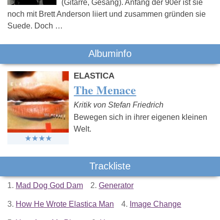
(Gitarre, Gesang). Anfang der 90er ist sie
noch mit Brett Anderson liiert und zusammen gründen sie
Suede. Doch …
Albuminfo
ELASTICA
The Menace
Kritik von Stefan Friedrich
Bewegen sich in ihrer eigenen kleinen
Welt.
Trackliste
1.
Mad Dog God Dam
2.
Generator
3.
How He Wrote Elastica Man
4.
Image Change