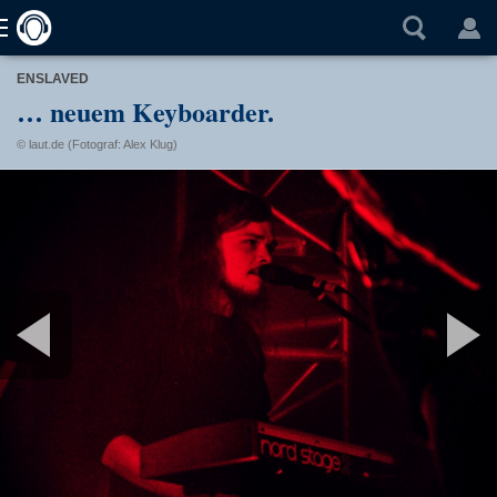
ENSLAVED
… neuem Keyboarder.
© laut.de (Fotograf: Alex Klug)