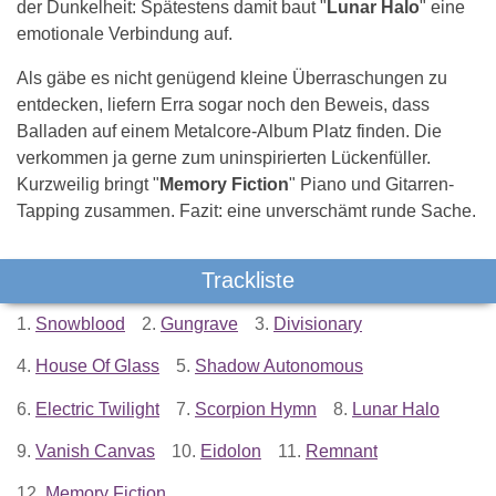
der Dunkelheit: Spätestens damit baut "
Lunar Halo
" eine
emotionale Verbindung auf.
Als gäbe es nicht genügend kleine Überraschungen zu
entdecken, liefern Erra sogar noch den Beweis, dass
Balladen auf einem Metalcore-Album Platz finden. Die
verkommen ja gerne zum uninspirierten Lückenfüller.
Kurzweilig bringt "
Memory Fiction
" Piano und Gitarren-
Tapping zusammen. Fazit: eine unverschämt runde Sache.
Trackliste
1.
Snowblood
2.
Gungrave
3.
Divisionary
4.
House Of Glass
5.
Shadow Autonomous
6.
Electric Twilight
7.
Scorpion Hymn
8.
Lunar Halo
9.
Vanish Canvas
10.
Eidolon
11.
Remnant
12.
Memory Fiction