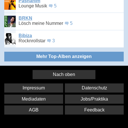
Pashanim
Lounge Musik
5
BRKN
Lösch meine Nummer
5
Bibiza
Rocknrollstar
3
Mehr Top-Alben anzeigen
Nach oben
Impressum
Datenschutz
Mediadaten
Jobs/Praktika
AGB
Feedback