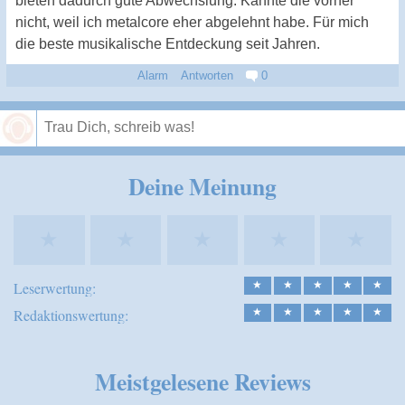
bieten dadurch gute Abwechslung. Kannte die vorher
nicht, weil ich metalcore eher abgelehnt habe. Für mich
die beste musikalische Entdeckung seit Jahren.
Alarm
Antworten
0
Speichern
Deine Meinung
★
★
★
★
★
Leserwertung:
★
★
★
★
★
Redaktionswertung:
★
★
★
★
★
Meistgelesene Reviews