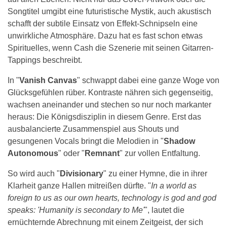
Songtitel umgibt eine futuristische Mystik, auch akustisch
schafft der subtile Einsatz von Effekt-Schnipseln eine
unwirkliche Atmosphäre. Dazu hat es fast schon etwas
Spirituelles, wenn Cash die Szenerie mit seinen Gitarren-
Tappings beschreibt.
In "
Vanish Canvas
" schwappt dabei eine ganze Woge von
Glücksgefühlen rüber. Kontraste nähren sich gegenseitig,
wachsen aneinander und stechen so nur noch markanter
heraus: Die Königsdisziplin in diesem Genre. Erst das
ausbalancierte Zusammenspiel aus Shouts und
gesungenen Vocals bringt die Melodien in "
Shadow
Autonomous
" oder "
Remnant
" zur vollen Entfaltung.
So wird auch "
Divisionary
" zu einer Hymne, die in ihrer
Klarheit ganze Hallen mitreißen dürfte. "
In a world as
foreign to us as our own hearts, technology is god and god
speaks: 'Humanity is secondary to Me'
", lautet die
ernüchternde Abrechnung mit einem Zeitgeist, der sich