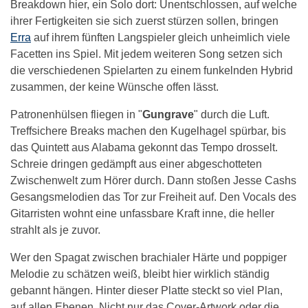
Breakdown hier, ein Solo dort: Unentschlossen, auf welche
ihrer Fertigkeiten sie sich zuerst stürzen sollen, bringen
Erra
auf ihrem fünften Langspieler gleich unheimlich viele
Facetten ins Spiel. Mit jedem weiteren Song setzen sich
die verschiedenen Spielarten zu einem funkelnden Hybrid
zusammen, der keine Wünsche offen lässt.
Patronenhülsen fliegen in "
Gungrave
" durch die Luft.
Treffsichere Breaks machen den Kugelhagel spürbar, bis
das Quintett aus Alabama gekonnt das Tempo drosselt.
Schreie dringen gedämpft aus einer abgeschotteten
Zwischenwelt zum Hörer durch. Dann stoßen Jesse Cashs
Gesangsmelodien das Tor zur Freiheit auf. Den Vocals des
Gitarristen wohnt eine unfassbare Kraft inne, die heller
strahlt als je zuvor.
Wer den Spagat zwischen brachialer Härte und poppiger
Melodie zu schätzen weiß, bleibt hier wirklich ständig
gebannt hängen. Hinter dieser Platte steckt so viel Plan,
auf allen Ebenen. Nicht nur das Cover-Artwork oder die