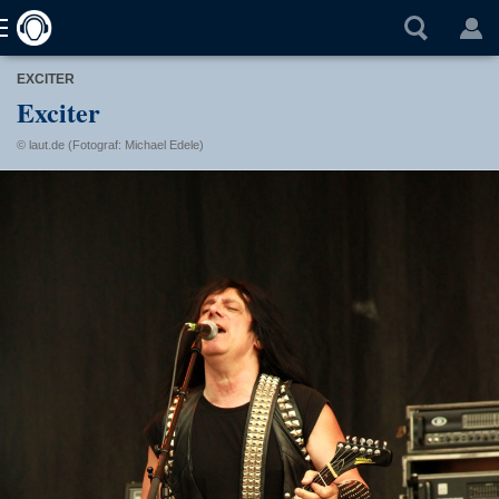
EXCITER
Exciter
© laut.de (Fotograf: Michael Edele)