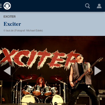
EXCITER
Exciter
© laut.de (Fotograf: Michael Edele)