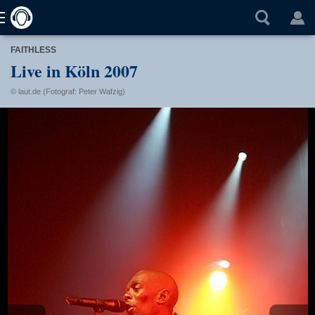
FAITHLESS
Live in Köln 2007
© laut.de (Fotograf: Peter Wafzig)