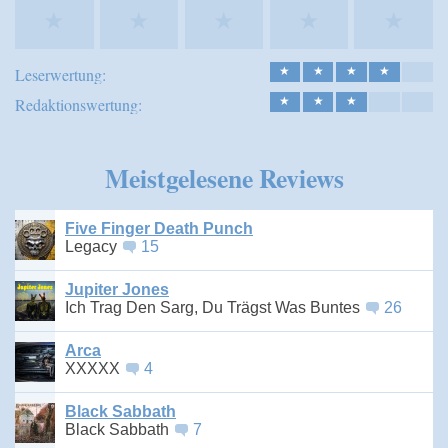
★
★
★
★
★
Leserwertung:
★
★
★
★
Redaktionswertung:
★
★
★
Meistgelesene Reviews
Five Finger Death Punch
Legacy
15
Jupiter Jones
Ich Trag Den Sarg, Du Trägst Was Buntes
26
Arca
XXXXX
4
Black Sabbath
Black Sabbath
7