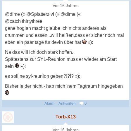
Vor 16 Jahren
@dime (« @Splatterzivi (« @dime («
@catch thirtythree
gene hoglan macht glaube ich nichts anderes als
drummen und essen...will heißen,dass er sicher noch mal
eben ein paar tage für devin über hat
»):
Na das will ich doch stark hoffen.
Spätestens zur SYL-Reunion muss er wieder am Start
sein
»):
es soll ne syl-reunion geben?!?!? »):
Bisher leider nicht - hab mich 'nem Tagtraum hingegeben
Alarm
Antworten
0
Torb-X13
Vor 16 Jahren