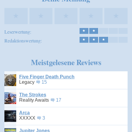
★
★
★
★
★
Leserwertung:
★
★
Redaktionswertung:
★
★
★
Meistgelesene Reviews
Five Finger Death Punch
Legacy
15
The Strokes
Reality Awaits
17
Arca
XXXXX
3
Jupiter Jones