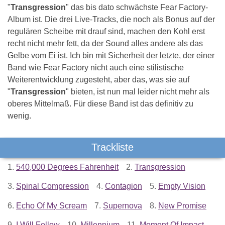
"
Transgression
" das bis dato schwächste Fear Factory-
Album ist. Die drei Live-Tracks, die noch als Bonus auf der
regulären Scheibe mit drauf sind, machen den Kohl erst
recht nicht mehr fett, da der Sound alles andere als das
Gelbe vom Ei ist. Ich bin mit Sicherheit der letzte, der einer
Band wie Fear Factory nicht auch eine stilistische
Weiterentwicklung zugesteht, aber das, was sie auf
"
Transgression
" bieten, ist nun mal leider nicht mehr als
oberes Mittelmaß. Für diese Band ist das definitiv zu
wenig.
Trackliste
1.
540,000 Degrees Fahrenheit
2.
Transgression
3.
Spinal Compression
4.
Contagion
5.
Empty Vision
6.
Echo Of My Scream
7.
Supernova
8.
New Promise
9.
I Will Follow
10.
Millennium
11.
Moment Of Impact