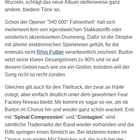
Wurzeln, schlägt das neue Album stellenweise ganz
andere, biedere Töne an.
Schon der Opener "540 000° Fahrenheit" hält sich
meilenweit fern von irgendwelchen Stakkatoriffs oder
sonderlich akzentuiertem Drumming. Dafür ist die Strophe
mit allerlei elektronischen Spielereien gefüllt, für die
erstmals nicht
Rhys Fulber
verantwortlich zeichnet. Burton
setzt seine klaren Gesangslinien zu 90% und ist auf
diesem Gebiet nach wie vor ein Großer, trotzdem will der
Song nicht so recht zünden.
Gleiches gilt auch für den Titeltrack, der zwar an Härte
zulegt, aber einfach deutlich unter dem gewohnten Fear
Factory-Niveau bleibt. Mir kommt es sogar so vor, als ob
Burton im Chorus hin und wieder ganz schön wackelt. Erst
mit "
Spinal Compression
" und "
Contagion
" sind
sämtliche Trademarks der Band wieder vorhanden und die
Riffs springen einen förmlich an. Bei letzterem treten im
Chorus zum ersten Mal Streicher auf, die auch bei der