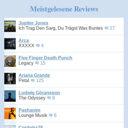
Meistgelesene Reviews
Jupiter Jones
Ich Trag Den Sarg, Du Trägst Was Buntes
27
Arca
XXXXX
4
Five Finger Death Punch
Legacy
15
Ariana Grande
Petal
125
Ludwig Göransson
The Odyssey
8
Pashanim
Lounge Musik
6
Cordoba78