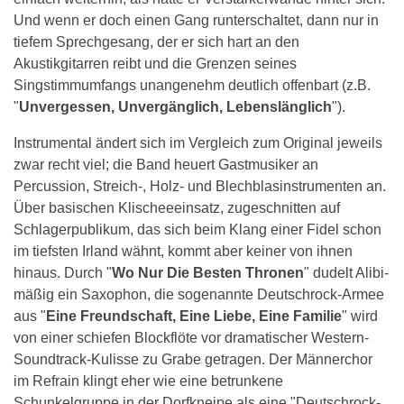
Und wenn er doch einen Gang runterschaltet, dann nur in
tiefem Sprechgesang, der er sich hart an den
Akustikgitarren reibt und die Grenzen seines
Singstimmumfangs unangenehm deutlich offenbart (z.B.
"
Unvergessen, Unvergänglich, Lebenslänglich
").
Instrumental ändert sich im Vergleich zum Original jeweils
zwar recht viel; die Band heuert Gastmusiker an
Percussion, Streich-, Holz- und Blechblasinstrumenten an.
Über basischen Klischeeeinsatz, zugeschnitten auf
Schlagerpublikum, das sich beim Klang einer Fidel schon
im tiefsten Irland wähnt, kommt aber keiner von ihnen
hinaus. Durch "
Wo Nur Die Besten Thronen
" dudelt Alibi-
mäßig ein Saxophon, die sogenannte Deutschrock-Armee
aus "
Eine Freundschaft, Eine Liebe, Eine Familie
" wird
von einer schiefen Blockflöte vor dramatischer Western-
Soundtrack-Kulisse zu Grabe getragen. Der Männerchor
im Refrain klingt eher wie eine betrunkene
Schunkelgruppe in der Dorfkneipe als eine "Deutschrock-