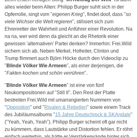
alles wieder beim Alten: Philipp Burger suhlt sich in der
Opferrolle, singt vom "
eigenen Krieg
", findet doof, dass "
so
viele Wichser die Welt regieren
", stilisiert sich zum
Ehrenretter der Wahrheit und Anführer einer Revolution. Na
na na, wer wird denn da gleicht an die Rhetorik einer
gewissen 'alternativen' Partei denken? Immerhin: Frei.Wild
sichern sich ab. Neben Merkel, Hofreiter, Clinton und
Trump flimmert auch Björn Höcke durch den Videoclip zu
"
Blinde Völker Wie Armeen
", als einer derjenigen, die
"
Fakten kochen und schön verrühren
".
"
Blinde Völker Wie Armeen
" ist eine von fünf
Neukompositionen auf "Still II". Den Rest der Platte
bestreiten Frei.Wild mit umarrangierten Nummern von
"
Opposition
" und "
Rivalen & Rebellen
" sowie einem Track
des Jubiläumsalbums "
15 Jahre Deutschrock & SKAndale
"
("Yeah, Yeah, Yeah"). Philipp Burger scheint oft gar nicht
zu kümmern, dass Lautstärke und Distortion fehlen. Er röhrt
einfach weiterhin, als hätte er Verstärkerwände hinter sich.