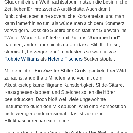
Glück mit einem Weihnachtsalbum, nutzen die besinnliche
Zeit lieber für ihre zweite Akustikplatte. Auch damit
funktioniert eben eine adventliche Konzertreise, und man
kann immerhin so tun, als würde man sich dem Kommerz
verweigern. Dass die Südtiroler sich statt mit Glühwein ins
"Winter Wonderland" lieber mit Bier ins "
Sommerland
"
träumen, ändert aber nichts daran, dass "Still II – Leise,
stürmisch, herzergreifend" mindestens so weh tut wie
Robbie Williams
als
Helene Fischers
Sockenstopfer.
Mit dem Intro "
Ein Zweiter Stiller Gruß
" gaukeln Frei.Wild
zunächst anderthalb Minuten lang vor, mit dem
Akustiksetup käme filigrane Kunstfertigkeit. Slide-Gitarre,
Kastagnettenklappern und Streicher sollen die Hörer
beeindrucken. Doch bloß weil viele ungewohnte
Instrumente durch den Mix spuken, wird eine Komposition
nicht weniger eindimensional. Das ist vielmehr
Effekthascherei par excellence.
Beim ersten richtigen Song "
Im Auftrag Der Welt
" ist dann