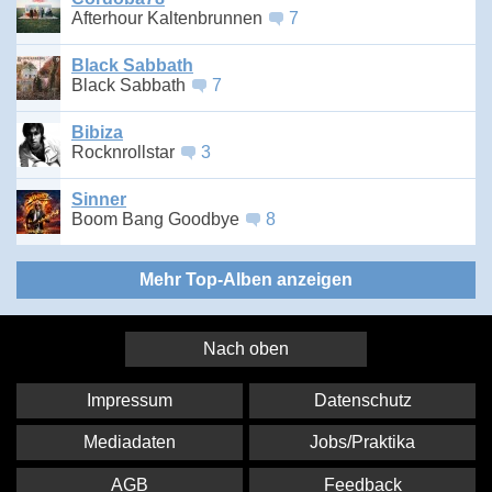
Afterhour Kaltenbrunnen
7
Black Sabbath
Black Sabbath
7
Bibiza
Rocknrollstar
3
Sinner
Boom Bang Goodbye
8
Mehr Top-Alben anzeigen
Nach oben
Impressum
Datenschutz
Mediadaten
Jobs/Praktika
AGB
Feedback