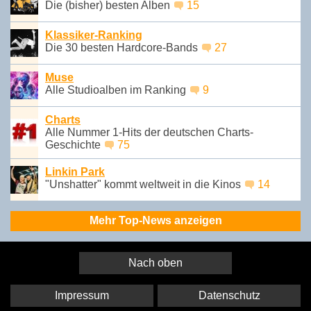
Die (bisher) besten Alben
15
Klassiker-Ranking
Die 30 besten Hardcore-Bands
27
Muse
Alle Studioalben im Ranking
9
Charts
Alle Nummer 1-Hits der deutschen Charts-
Geschichte
75
Linkin Park
"Unshatter" kommt weltweit in die Kinos
14
Mehr Top-News anzeigen
Nach oben
Impressum
Datenschutz