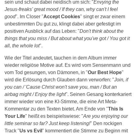
sein und schaut dabei neidisch um sich: "
Envying the
Jesus-freaks' great mood / If they can, why can't I feel
good
". Im Closer "
Accept Cookies
" singt er zwar einem
unbestimmten Du gut zu, klingt dabei aber gefestigt im
positiven Ausblick auf das Leben: "
Don't think about the
things that you miss / But about what you've got / You got it
all, the whole lot
".
Wie der Titel andeutet, tauchen in dem Album immer
wieder religiöse Motive auf. Es wird vom Sensenmann und
vom Tod gesungen, von Dämonen, in "
Our Best Hope
"
wird die Erlösung durch Glauben dann verworfen: "
Join, if
you can / 'Cause Christ won't save you, man / But an
airbag might / Enjoy the light
". Seinen Gesang konterkariert
immer wieder von eine KI-Stimme, die eine Art Meta-
Kommentar zu den Texten bietet. Am Ende von "
This Is
Your Life
" heißt es beispielswiese: "
Are you enjoying our
little seminar so far? Just keep listening!
" Den rockigen
Track "
Us vs Evil
" kommentiert die Stimme zu Beginn mit