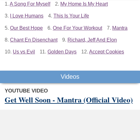
1.
A Song For Myself
2.
My Home Is My Heart
3.
I Love Humans
4.
This Is Your Life
5.
Our Best Hope
6.
One For Your Workout
7.
Mantra
8.
Chant En Disenchant
9.
Richard, Jeff And Elon
10.
Us vs Evil
11.
Golden Days
12.
Accept Cookies
Videos
YOUTUBE VIDEO
Get Well Soon - Mantra (Official Video)