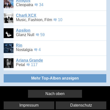
Amigos
Cleopatra
34
Charli XCX
Music, Fashion, Film
10
Apsilon
Glanz Null
59
Rin
Nostalgia
4
Ariana Grande
Petal
117
Mehr Top-Alben anzeigen
Nach oben
Impressum
Datenschutz