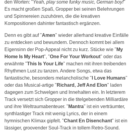
den Worten: "
Yeah, play some funky music, German boy!
"
Es macht großen Spaß, Gropper bei seinen Belehrungen
und Spinnereien zuzuhören, die die kreativen
Kompositionen dahinter fantastisch ergänzen.
Denn es gibt auf "
Amen
" wieder allerhand kreative Einfälle
zu entdecken und bewundern. Dennoch kommt bei allem
Eigensinn der Pop-Appeal nicht zu kurz. Stücke wie "
My
Home Is My Heart
", "
One For Your Workout
" oder das
erwähnte "
This Is Your Life
" machen mit ihren treibenden
Rhythmen Lust zu tanzen. Andere Songs, etwa das
fantastische, besonders melancholische "
I Love Humans
"
oder das Musical-artige "
Richard, Jeff And Elon
" laden
dagegen zum Schwelgen und Innehalten ein. In letzterem
Track versetzt sich Gropper in die titelgebenden Milliardäre
und ihre Weltraumabenteuer. "
Mantra
" ist ein verträumter,
synthlastiger Track mit wenig Lyrics, der in einem
hymnischen Klimax gipfelt. "
Chant En Disenchant
" ist ein
lässiger, groovender Soul-Track in tollem Retro-Sound.