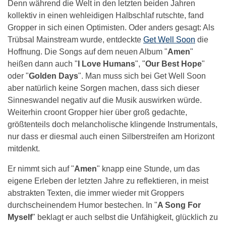
Denn während die Welt in den letzten beiden Jahren
kollektiv in einen wehleidigen Halbschlaf rutschte, fand
Gropper in sich einen Optimisten. Oder anders gesagt: Als
Trübsal Mainstream wurde, entdeckte
Get Well Soon
die
Hoffnung. Die Songs auf dem neuen Album "
Amen
"
heißen dann auch "
I Love Humans
", "
Our Best Hope
"
oder "
Golden Days
". Man muss sich bei Get Well Soon
aber natürlich keine Sorgen machen, dass sich dieser
Sinneswandel negativ auf die Musik auswirken würde.
Weiterhin croont Gropper hier über groß gedachte,
größtenteils doch melancholische klingende Instrumentals,
nur dass er diesmal auch einen Silberstreifen am Horizont
mitdenkt.
Er nimmt sich auf "
Amen
" knapp eine Stunde, um das
eigene Erleben der letzten Jahre zu reflektieren, in meist
abstrakten Texten, die immer wieder mit Groppers
durchscheinendem Humor bestechen. In "
A Song For
Myself
" beklagt er auch selbst die Unfähigkeit, glücklich zu