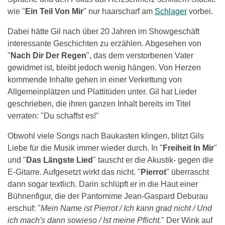
wie "
Ein Teil Von Mir
" nur haarscharf am
Schlager
vorbei.
Dabei hätte Gil nach über 20 Jahren im Showgeschäft
interessante Geschichten zu erzählen. Abgesehen von
"
Nach Dir Der Regen
", das dem verstorbenen Vater
gewidmet ist, bleibt jedoch wenig hängen. Von Herzen
kommende Inhalte gehen in einer Verkettung von
Allgemeinplätzen und Plattitüden unter. Gil hat Lieder
geschrieben, die ihren ganzen Inhalt bereits im Titel
verraten: "Du schaffst es!"
Obwohl viele Songs nach Baukasten klingen, blitzt Gils
Liebe für die Musik immer wieder durch. In "
Freiheit In Mir
"
und "
Das Längste Lied
" tauscht er die Akustik- gegen die
E-Gitarre. Aufgesetzt wirkt das nicht. "
Pierrot
" überrascht
dann sogar textlich. Darin schlüpft er in die Haut einer
Bühnenfigur, die der Pantomime Jean-Gaspard Deburau
erschuf: "
Mein Name ist Pierrot / Ich kann grad nicht / Und
ich mach's dann sowieso / Ist meine Pflicht.
" Der Wink auf