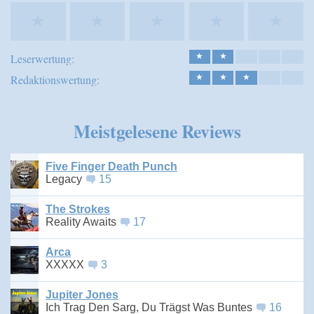
★
★
★
★
★
Leserwertung:
★
★
Redaktionswertung:
★
★
★
Meistgelesene Reviews
Five Finger Death Punch
Legacy
15
The Strokes
Reality Awaits
17
Arca
XXXXX
3
Jupiter Jones
Ich Trag Den Sarg, Du Trägst Was Buntes
16