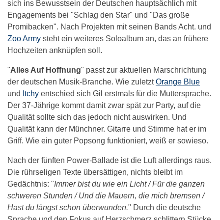
sich ins Bewusstsein der Deutschen hauptsächlich mit
Engagements bei "Schlag den Star" und "Das große
Promibacken". Nach Projekten mit seinen Bands Acht. und
Zoo Army
steht ein weiteres Soloalbum an, das an frühere
Hochzeiten anknüpfen soll.
"
Alles Auf Hoffnung
" passt zur aktuellen Marschrichtung
der deutschen Musik-Branche. Wie zuletzt
Orange Blue
und
Itchy
entschied sich Gil erstmals für die Muttersprache.
Der 37-Jährige kommt damit zwar spät zur Party, auf die
Qualität sollte sich das jedoch nicht auswirken. Und
Qualität kann der Münchner. Gitarre und Stimme hat er im
Griff. Wie ein guter Popsong funktioniert, weiß er sowieso.
Nach der fünften Power-Ballade ist die Luft allerdings raus.
Die rührseligen Texte übersättigen, nichts bleibt im
Gedächtnis: "
Immer bist du wie ein Licht / Für die ganzen
schweren Stunden / Und die Mauern, die mich bremsen /
Hast du längst schon überwunden.
" Durch die deutsche
Sprache und den Fokus auf Herzschmerz schlittern Stücke