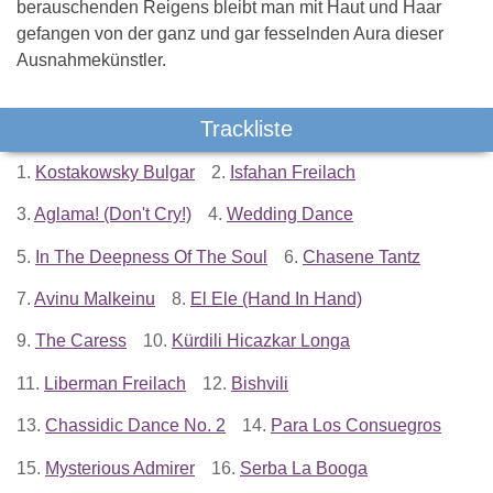
berauschenden Reigens bleibt man mit Haut und Haar
gefangen von der ganz und gar fesselnden Aura dieser
Ausnahmekünstler.
Trackliste
1.
Kostakowsky Bulgar
2.
Isfahan Freilach
3.
Aglama! (Don't Cry!)
4.
Wedding Dance
5.
In The Deepness Of The Soul
6.
Chasene Tantz
7.
Avinu Malkeinu
8.
El Ele (Hand In Hand)
9.
The Caress
10.
Kürdili Hicazkar Longa
11.
Liberman Freilach
12.
Bishvili
13.
Chassidic Dance No. 2
14.
Para Los Consuegros
15.
Mysterious Admirer
16.
Serba La Booga