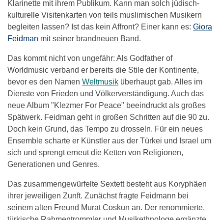
Klarinette mit ihrem Publikum. Kann man solch jüdisch-
kulturelle Visitenkarten von teils muslimischen Musikern
begleiten lassen? Ist das kein Affront? Einer kann es:
Giora
Feidman
mit seiner brandneuen Band.
Das kommt nicht von ungefähr: Als Godfather of
Worldmusic verband er bereits die Stile der Kontinente,
bevor es den Namen
Weltmusik
überhaupt gab. Alles im
Dienste von Frieden und Völkerverständigung. Auch das
neue Album "Klezmer For Peace" beeindruckt als großes
Spätwerk. Feidman geht in großen Schritten auf die 90 zu.
Doch kein Grund, das Tempo zu drosseln. Für ein neues
Ensemble scharte er Künstler aus der Türkei und Israel um
sich und sprengt erneut die Ketten von Religionen,
Generationen und Genres.
Das zusammengewürfelte Sextett besteht aus Koryphäen
ihrer jeweiligen Zunft. Zunächst fragte Feidmann bei
seinem alten Freund Murat Coskun an. Der renommierte,
türkische Rahmentrommler und Musikethnologe ergänzte