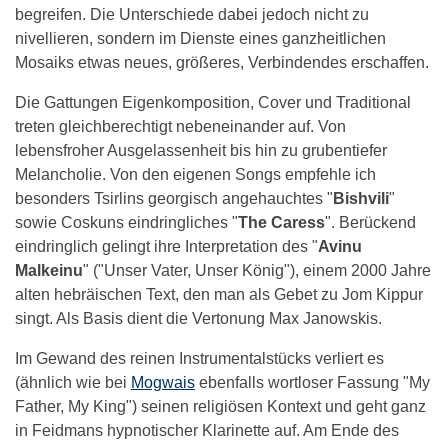
begreifen. Die Unterschiede dabei jedoch nicht zu
nivellieren, sondern im Dienste eines ganzheitlichen
Mosaiks etwas neues, größeres, Verbindendes erschaffen.
Die Gattungen Eigenkomposition, Cover und Traditional
treten gleichberechtigt nebeneinander auf. Von
lebensfroher Ausgelassenheit bis hin zu grubentiefer
Melancholie. Von den eigenen Songs empfehle ich
besonders Tsirlins georgisch angehauchtes "
Bishvili
"
sowie Coskuns eindringliches "
The Caress
". Berückend
eindringlich gelingt ihre Interpretation des "
Avinu
Malkeinu
" ("Unser Vater, Unser König"), einem 2000 Jahre
alten hebräischen Text, den man als Gebet zu Jom Kippur
singt. Als Basis dient die Vertonung Max Janowskis.
Im Gewand des reinen Instrumentalstücks verliert es
(ähnlich wie bei
Mogwais
ebenfalls wortloser Fassung "My
Father, My King") seinen religiösen Kontext und geht ganz
in Feidmans hypnotischer Klarinette auf. Am Ende des