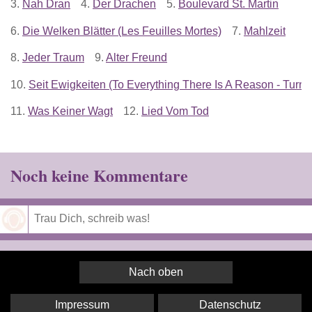
3.
Nah Dran
4.
Der Drachen
5.
Boulevard St. Martin
6.
Die Welken Blätter (Les Feuilles Mortes)
7.
Mahlzeit
8.
Jeder Traum
9.
Alter Freund
10.
Seit Ewigkeiten (To Everything There Is A Reason - Turn, 
11.
Was Keiner Wagt
12.
Lied Vom Tod
Noch keine Kommentare
Speichern
Nach oben
Impressum
Datenschutz