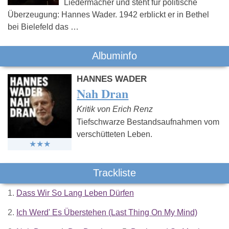
Liedermacher und steht für politische
Überzeugung: Hannes Wader. 1942 erblickt er in Bethel
bei Bielefeld das …
Albuminfo
HANNES WADER
Nah Dran
Kritik von Erich Renz
Tiefschwarze Bestandsaufnahmen vom
verschütteten Leben.
Trackliste
1.
Dass Wir So Lang Leben Dürfen
2.
Ich Werd' Es Überstehen (Last Thing On My Mind)