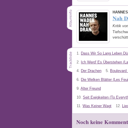
HANNES
Nah D
Kritik vo
Tiefschw
verschüt
1.
Dass Wir So Lang Leben Dü
2.
Ich Werd' Es Überstehen (L
4.
Der Drachen
5.
Boulevard 
6.
Die Welken Blätter (Les Feui
9.
Alter Freund
10.
Seit Ewigkeiten (To Everyt
11.
Was Keiner Wagt
12.
Lie
Noch keine Komment