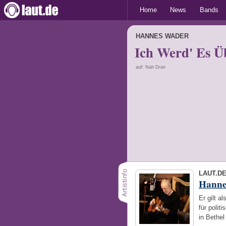
Home
News
Bands
HANNES WADER
Ich Werd' Es Ü
auf: Nah Dran
LAUT.D
Hanne
Er gilt a
für polit
in Bethel