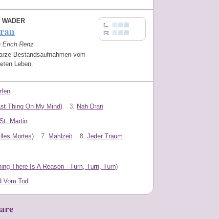
 WADER
ran
n Erich Renz
arze Bestandsaufnahmen vom
teten Leben.
rfen
ast Thing On My Mind)
3.
Nah Dran
St. Martin
lles Mortes)
7.
Mahlzeit
8.
Jeder Traum
hing There Is A Reason - Turn, Turn, Turn)
d Vom Tod
are