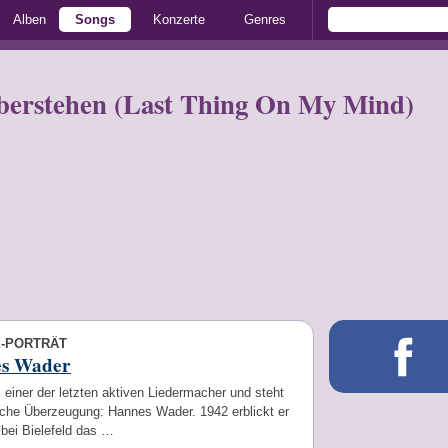
Alben
Songs
Konzerte
Genres
berstehen (Last Thing On My Mind)
E-PORTRÄT
s Wader
ls einer der letzten aktiven Liedermacher und steht
ische Überzeugung: Hannes Wader. 1942 erblickt er
 bei Bielefeld das …