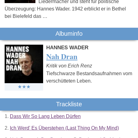
Liedermacher und steht für politische
Überzeugung: Hannes Wader. 1942 erblickt er in Bethel
bei Bielefeld das …
Albuminfo
HANNES WADER
Nah Dran
Kritik von Erich Renz
Tiefschwarze Bestandsaufnahmen vom
verschütteten Leben.
Trackliste
1.
Dass Wir So Lang Leben Dürfen
2.
Ich Werd' Es Überstehen (Last Thing On My Mind)