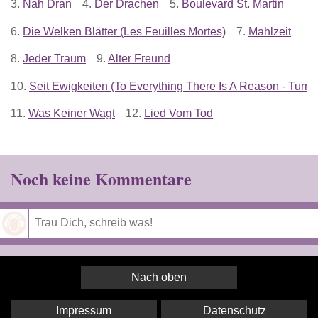
3.
Nah Dran
4.
Der Drachen
5.
Boulevard St. Martin
6.
Die Welken Blätter (Les Feuilles Mortes)
7.
Mahlzeit
8.
Jeder Traum
9.
Alter Freund
10.
Seit Ewigkeiten (To Everything There Is A Reason - Turn, 
11.
Was Keiner Wagt
12.
Lied Vom Tod
Noch keine Kommentare
Speichern
Nach oben
Impressum
Datenschutz