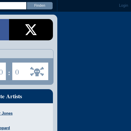
Login
0
:
0
te Artists
r Jones
ppard