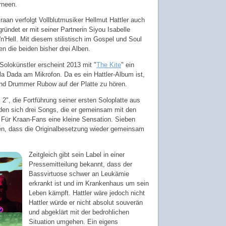
rneen.
raan verfolgt Vollblutmusiker Hellmut Hattler auch
gründet er mit seiner Partnerin Siyou Isabelle
Hell. Mit diesem stilistisch im Gospel und Soul
en die beiden bisher drei Alben.
Solokünstler erscheint 2013 mit "
The Kite
" ein
a Dada am Mikrofon. Da es ein Hattler-Album ist,
und Drummer Rubow auf der Platte zu hören.
l 2", die Fortführung seiner ersten Soloplatte aus
den sich drei Songs, die er gemeinsam mit den
 Für Kraan-Fans eine kleine Sensation. Sieben
en, dass die Originalbesetzung wieder gemeinsam
Zeitgleich gibt sein Label in einer
Pressemitteilung bekannt, dass der
Bassvirtuose schwer an Leukämie
erkrankt ist und im Krankenhaus um sein
Leben kämpft. Hattler wäre jedoch nicht
Hattler würde er nicht absolut souverän
und abgeklärt mit der bedrohlichen
Situation umgehen. Ein eigens