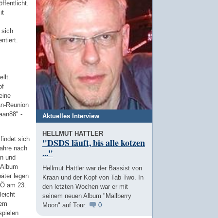
ffentlicht.
it
 sich
ntiert.
llt.
of
eine
an-Reunion
raan88" -
Aktuelles Interview
HELLMUT HATTLER
findet sich
"DSDS läuft, bis alle kotzen
Jahre nach
..."
n und
s Album
Hellmut Hattler war der Bassist von
päter legen
Kraan und der Kopf von Tab Two. In
VÖ am 23.
den letzten Wochen war er mit
leicht
seinem neuen Album "Mallberry
nem
Moon" auf Tour.
0
spielen