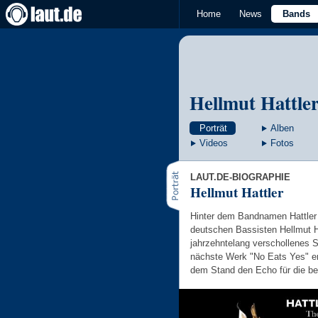
Home
News
Bands
Hellmut Hattle
Porträt
Alben
Videos
Fotos
LAUT.DE-BIOGRAPHIE
Hellmut Hattler
Hinter dem Bandnamen Hattler v
deutschen Bassisten Hellmut Ha
jahrzehntelang verschollenes S
nächste Werk "No Eats Yes" ers
dem Stand den Echo für die b