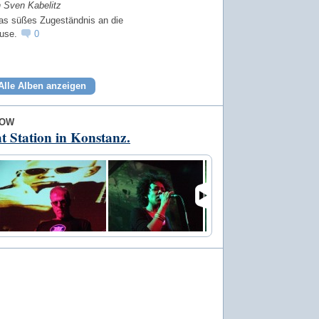
n Sven Kabelitz
as süßes Zugeständnis an die
Muse.
0
Alle Alben anzeigen
LOW
t Station in Konstanz.