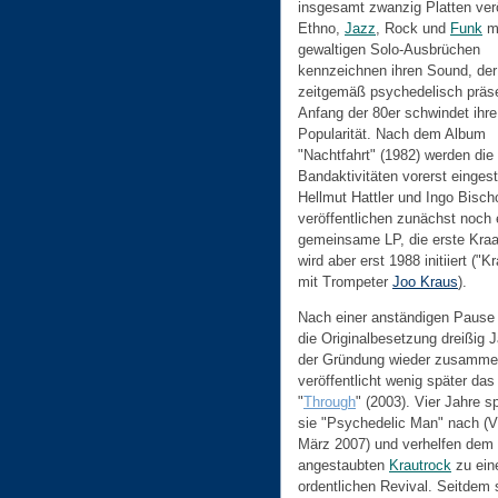
insgesamt zwanzig Platten verö
Ethno,
Jazz
, Rock und
Funk
m
gewaltigen Solo-Ausbrüchen
kennzeichnen ihren Sound, der
zeitgemäß psychedelisch präse
Anfang der 80er schwindet ihre
Popularität. Nach dem Album
"Nachtfahrt" (1982) werden die
Bandaktivitäten vorerst eingeste
Hellmut Hattler und Ingo Bisch
veröffentlichen zunächst noch 
gemeinsame LP, die erste Kra
wird aber erst 1988 initiiert ("K
mit Trompeter
Joo Kraus
).
Nach einer anständigen Pause 
die Originalbesetzung dreißig 
der Gründung wieder zusamme
veröffentlicht wenig später da
"
Through
" (2003). Vier Jahre s
sie "Psychedelic Man" nach (
März 2007) und verhelfen dem 
angestaubten
Krautrock
zu ei
ordentlichen Revival. Seitdem 