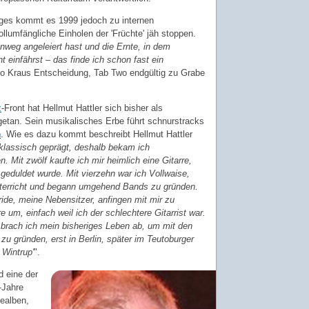
ges kommt es 1999 jedoch zu internen
llumfängliche Einholen der 'Früchte' jäh stoppen.
weg angeleiert hast und die Ernte, in dem
t einfährst – das finde ich schon fast ein
oo Kraus Entscheidung, Tab Two endgültig zu Grabe
z
-Front hat Hellmut Hattler sich bisher als
rgetan. Sein musikalisches Erbe führt schnurstracks
n
. Wie es dazu kommt beschreibt Hellmut Hattler
klassisch geprägt, deshalb bekam ich
. Mit zwölf kaufte ich mir heimlich eine Gitarre,
geduldet wurde. Mit vierzehn war ich Vollwaise,
nterricht und begann umgehend Bands zu gründen.
ide, meine Nebensitzer, anfingen mit mir zu
e um, einfach weil ich der schlechtere Gitarrist war.
rach ich mein bisheriges Leben ab, um mit den
 gründen, erst in Berlin, später im Teutoburger
 Wintrup'
".
 eine der
-Jahre
vealben,