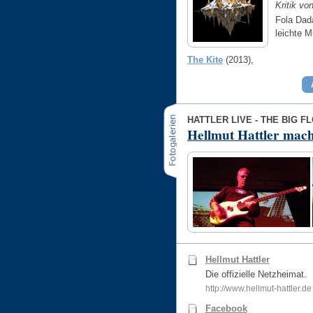
Kritik vo
Fola Dad
leichte 
The Kite
(2013)
HATTLER LIVE - THE BIG F
Hellmut Hattler mach
Hellmut Hattler
Die offizielle Netzheimat.
http://www.hellmut-hattler.de
Facebook