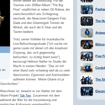
immer wieder die Besetzung. Für die
Tournee zum 2006er-Album "The Big
Pasha
Flow" verpflichtet er neben Oli Rubow, der
zwischenzeitlich ans Schlagzeug
wechselt, die Newcomer-Sängerin Fola
The H
Dada und den Gitarrengott Torsten de
Winkel, der auch die E-Sitar und die
Tasten bedient.
Arian
Trotz seiner Vorliebe für musikalische
Live-Befruchtungsrituale ("
Ich suche mir
Bibiza
gerne Leute mit denen ich den kreativen
Eisprung, das sich gegenseitig
Five F
befruchten, so richtig feiern kann
"),
bevorzugt Hellmut Hattler im Studio die
Macht in seinen Händen: "
Das ist mit
Cordo
s an
einer Band sehr schwierig weil da zu viele
Narzissmen, Egoismen und Animositäten
auftreten können. 'Meine Gitarre ist ja
The St
e Geschichten.
"
 Maschinen ist, beweist er vor Hattler mit dem
Electr
ei-Mann-Projekt
Tab Two
. Zusammen mit dem
 während der 90er für die Inszenierung und
ropäischen Kulturraum verantwortlich.