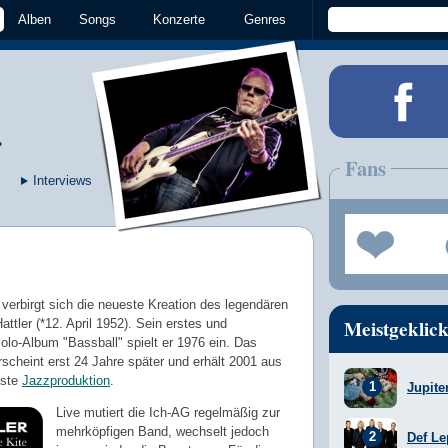
Alben
Songs
Konzerte
Genres
r
Fans
Interviews
erbirgt sich die neueste Kreation des legendären
Meistgeklick
ttler (*12. April 1952). Sein erstes und
olo-Album "Bassball" spielt er 1976 ein. Das
cheint erst 24 Jahre später und erhält 2001 aus
este
Jazzproduktion
.
Jupite
Live mutiert die Ich-AG regelmäßig zur
mehrköpfigen Band, wechselt jedoch
Def Le