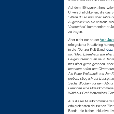
Auf dem Höhepunkt ihres Erfol
Unversöhnlichkeiten, die das vo
"
Wenn du so was über Jahre hin
Augenblick wo sie ansteht, nich
Verbrechen
" kommentiert er J
zu tragen.
Aber nicht nur an der
Acid-Jaz
erfolgreicher Kreativling hervo
in die 70er zur Kult-Band
Kraa
so: "
Mein Elternhaus war eher 
Geigenunterricht ab neun Jahren
was nicht gerne gesehen, aber 
beendete sofort den Gitarrenu
Als Peter Wolbrandt und Jan Fr
proben, stieg ich auf Bassgitarr
Sechs Wochen vor dem Abitur b
Freunden eine Musikkommune zu
Wald auf Graf Metternichs 'Gut
Aus dieser Musikkommune wird
erfolgreichsten deutschen 70er
Bands, die bisher, inklusive Li