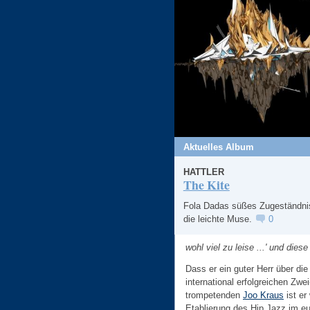
Aktuelles Album
HATTLER
The Kite
Fola Dadas süßes Zugeständni
die leichte Muse.
0
wohl viel zu leise ...' und dies
Dass er ein guter Herr über die
international erfolgreichen Zw
trompetenden
Joo Kraus
ist er
Etablierung des Hip Jazz im eu