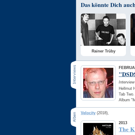
Das könnte Dich auch 
Rainer Trüby
FEBRUA
"DSDS 
Intervie
Hellmut H
Tab Two.
Album "M
Velocity
(2018)
2013
The K