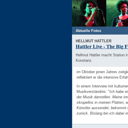
Aktuelle Fotos
HELLMUT HATTLER
Hattler Live - The Big 
Hellmut Hattler macht Station i
Konstanz.
im Oktober jenen Jahres zeitgle
reflektiert er die intensive Er
In einem Interview mit kulturn
Musikverständnis: "
Ich habe e
der Musik darstellen. Meine in
skrupellos in meinen Platten, 
Künstler aussendet, bekommt e
zurück. Bislang bin ich dabei