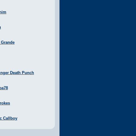
nim
u
a Grande
inger Death Punch
ba78
rokes
ic Callboy