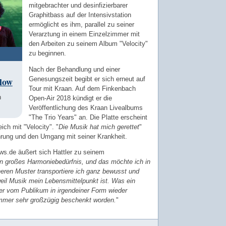
mitgebrachter und desinfizierbarer
Graphitbass auf der Intensivstation
ermöglicht es ihm, parallel zu seiner
Verarztung in einem Einzelzimmer mit
den Arbeiten zu seinem Album "Velocity"
zu beginnen.
Nach der Behandlung und einer
Genesungszeit begibt er sich erneut auf
Flow
Tour mit Kraan. Auf dem Finkenbach
n
Open-Air 2018 kündigt er die
Veröffentlichung des Kraan Livealbums
"The Trio Years" an. Die Platte erscheint
ich mit "Velocity". "
Die Musik hat mich gerettet
"
fahrung und den Umgang mit seiner Krankheit.
ews.de äußert sich Hattler zu seinem
in großes Harmoniebedürfnis, und das möchte ich in
neren Muster transportiere ich ganz bewusst und
weil Musik mein Lebensmittelpunkt ist. Was ein
r vom Publikum in irgendeiner Form wieder
 immer sehr großzügig beschenkt worden.
"