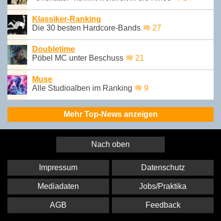
Klassiker-Ranking
Die 30 besten Hardcore-Bands
27
Doubletime
Pöbel MC unter Beschuss
21
Muse
Alle Studioalben im Ranking
9
Mehr Top-News anzeigen
Nach oben
Impressum
Datenschutz
Mediadaten
Jobs/Praktika
AGB
Feedback