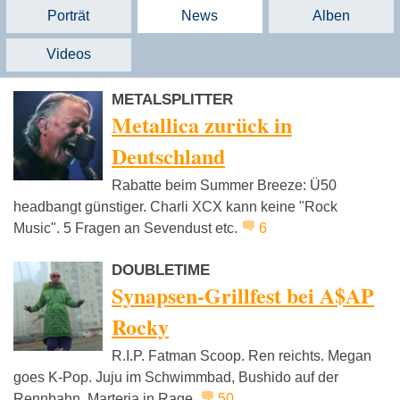
Porträt
News
Alben
Videos
METALSPLITTER
Metallica zurück in
Deutschland
Rabatte beim Summer Breeze: Ü50
headbangt günstiger. Charli XCX kann keine "Rock
Music". 5 Fragen an Sevendust etc.
6
DOUBLETIME
Synapsen-Grillfest bei A$AP
Rocky
R.I.P. Fatman Scoop. Ren reichts. Megan
goes K-Pop. Juju im Schwimmbad, Bushido auf der
Rennbahn, Marteria in Rage.
50