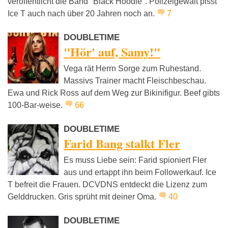
veröffentlicht die Band "Black Hoodie". Polizeigewalt pisst
Ice T auch nach über 20 Jahren noch an.
7
DOUBLETIME
"Hör' auf, Samy!"
Vega rät Herrn Sorge zum Ruhestand.
Massivs Trainer macht Fleischbeschau.
Ewa und Rick Ross auf dem Weg zur Bikinifigur. Beef gibts
100-Bar-weise.
66
DOUBLETIME
Farid Bang stalkt Fler
Es muss Liebe sein: Farid spioniert Fler
aus und ertappt ihn beim Followerkauf. Ice
T befreit die Frauen. DCVDNS entdeckt die Lizenz zum
Gelddrucken. Gris sprüht mit deiner Oma.
40
DOUBLETIME