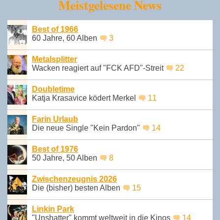
Meistgelesene News
Best of 1966
60 Jahre, 60 Alben
3
Metalsplitter
Wacken reagiert auf "FCK AFD"-Streit
22
Doubletime
Katja Krasavice ködert Merkel
11
Farin Urlaub
Die neue Single "Kein Pardon"
14
Best of 1976
50 Jahre, 50 Alben
8
Zwischenzeugnis 2026
Die (bisher) besten Alben
15
Linkin Park
"Unshatter" kommt weltweit in die Kinos
14