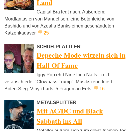
Land
Capital Bra legt nach. Außerdem:
Mordfantasien von Manuellsen, eine Betonleiche von
Bushido und von Azealia Banks einen geschändeten
Katzenkadaver.
25
SCHUH-PLATTLER
Depeche Mode witzeln sich in
Hall Of Fame
Iggy Pop ehrt Nine Inch Nails, Ice-T
verabschiedet "Clownass Trump". Musikszene feiert
Biden-Sieg. Vinylcharts. 5 Fragen an Eels.
16
METALSPLITTER
Mit AC/DC und Black
Sabbath ins All
Metaller äußern sich zum gewaltsamen Tod