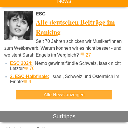
Das könnte Dich auch interessieren:
News
ESC
Alle deutschen Beiträge im
Ranking
Seit 70 Jahren schicken wir Musiker*innen
Jupiter Jones
Katja Krasavice
Blumengar
zum Wettbewerb. Warum können wir es nicht besser - und
wo steht Sarah Engels im Vergleich?
27
ESC 2024:
Nemo gewinnt für die Schweiz, Isaak nicht
Letzter
76
2. ESC-Halbfinale:
Israel, Schweiz und Österreich im
Finale
4
Alle News anzeigen
Surftipps