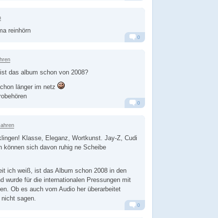
Alarm
Antworten
n
a reinhörn
0
Alarm
Antworten
ahren
er ist das album schon von 2008?
 schon länger im netz
robehören
0
Alarm
Antworten
Jahren
lingen! Klasse, Eleganz, Wortkunst. Jay-Z, Cudi
 können sich davon ruhig ne Scheibe
t ich weiß, ist das Album schon 2008 in den
 wurde für die internationalen Pressungen mit
en. Ob es auch vom Audio her überarbeitet
 nicht sagen.
0
Alarm
Antworten