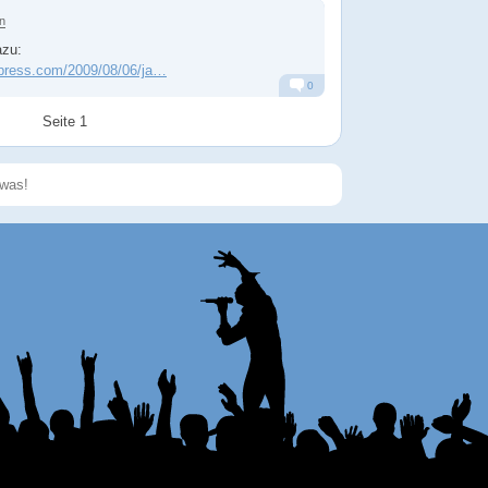
n
azu:
rdpress.com/2009/08/06/ja…
0
Alarm
Antworten
Seite 1
Speichern