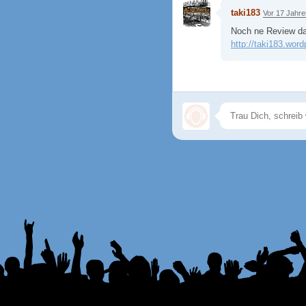
taki183
Vor 17 Jahre
Noch ne Review d
http://taki183.wo