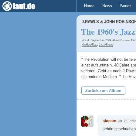
Home
News
Bands
J.RAWLS & JOHN ROBINSON
The 1960's Jazz
VÖ: 4. September 2009 (Polar/Groove Atta
HipHop/Rap
,
Jazz/Blues
"The Revolution will not be tel
einst aufzurütteln. 40 Jahre sp
verloren. Geht es nach J.Rawl
ein anderes Medium. "The Revo
Zurück zum Album
abesøn
Vor 17 Jahr
schön geschrieben