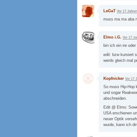
LeGaT
Vor 17 Jahre
muss ma ma aba m
Elmo i.G.
Vor 17 J
bin ich ein ire od
edit: bzw kursiert
werds gleich mal p
Kopfnicker
Vor 17 
So muss Hip-Hop k
und sogar Reakwon
abschneiden.
Edit @ Elmo: Sowei
USA erschienen und
neuer Optik verseh
wurde, kann ich dir