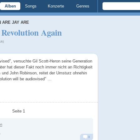
Alben
Songs
Konzerte
Genres
 ARE JAY ARE
 Revolution Again
ck)
evised", versuchte Gil Scott-Heron seine Generation
äter hat dieser Fakt noch immer nicht an Richtigkeit
s und John Robinson, reitet der Umsturz ohnehin
lution will be audiovised" …
Seite 1
en
.
0