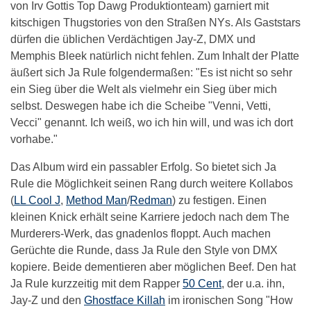
von Irv Gottis Top Dawg Produktionteam) garniert mit
kitschigen Thugstories von den Straßen NYs. Als Gaststars
dürfen die üblichen Verdächtigen Jay-Z, DMX und
Memphis Bleek natürlich nicht fehlen. Zum Inhalt der Platte
äußert sich Ja Rule folgendermaßen: "Es ist nicht so sehr
ein Sieg über die Welt als vielmehr ein Sieg über mich
selbst. Deswegen habe ich die Scheibe "Venni, Vetti,
Vecci" genannt. Ich weiß, wo ich hin will, und was ich dort
vorhabe."
Das Album wird ein passabler Erfolg. So bietet sich Ja
Rule die Möglichkeit seinen Rang durch weitere Kollabos
(
LL Cool J
,
Method Man
/
Redman
) zu festigen. Einen
kleinen Knick erhält seine Karriere jedoch nach dem The
Murderers-Werk, das gnadenlos floppt. Auch machen
Gerüchte die Runde, dass Ja Rule den Style von DMX
kopiere. Beide dementieren aber möglichen Beef. Den hat
Ja Rule kurzzeitig mit dem Rapper
50 Cent
, der u.a. ihn,
Jay-Z und den
Ghostface Killah
im ironischen Song "How