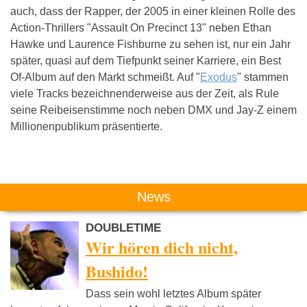
auch, dass der Rapper, der 2005 in einer kleinen Rolle des
Action-Thrillers "Assault On Precinct 13" neben Ethan
Hawke und Laurence Fishburne zu sehen ist, nur ein Jahr
später, quasi auf dem Tiefpunkt seiner Karriere, ein Best
Of-Album auf den Markt schmeißt. Auf "
Exodus
" stammen
viele Tracks bezeichnenderweise aus der Zeit, als Rule
seine Reibeisenstimme noch neben DMX und Jay-Z einem
Millionenpublikum präsentierte.
Das könnte Dich auch interessieren:
News
DOUBLETIME
Wir hören dich nicht,
Bushido!
Dass sein wohl letztes Album später
Samy Deluxe
Bushido
Kool Sav