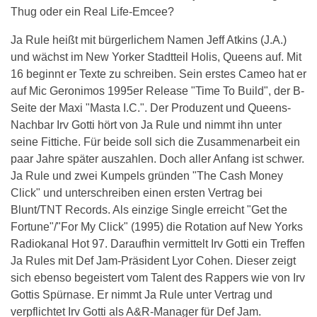
Thug oder ein Real Life-Emcee?
Ja Rule heißt mit bürgerlichem Namen Jeff Atkins (J.A.)
und wächst im New Yorker Stadtteil Holis, Queens auf. Mit
16 beginnt er Texte zu schreiben. Sein erstes Cameo hat er
auf Mic Geronimos 1995er Release "Time To Build", der B-
Seite der Maxi "Masta I.C.". Der Produzent und Queens-
Nachbar Irv Gotti hört von Ja Rule und nimmt ihn unter
seine Fittiche. Für beide soll sich die Zusammenarbeit ein
paar Jahre später auszahlen. Doch aller Anfang ist schwer.
Ja Rule und zwei Kumpels gründen "The Cash Money
Click" und unterschreiben einen ersten Vertrag bei
Blunt/TNT Records. Als einzige Single erreicht "Get the
Fortune"/"For My Click" (1995) die Rotation auf New Yorks
Radiokanal Hot 97. Daraufhin vermittelt Irv Gotti ein Treffen
Ja Rules mit Def Jam-Präsident Lyor Cohen. Dieser zeigt
sich ebenso begeistert vom Talent des Rappers wie von Irv
Gottis Spürnase. Er nimmt Ja Rule unter Vertrag und
verpflichtet Irv Gotti als A&R-Manager für Def Jam.