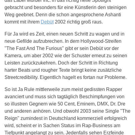
das Label Murder Inc. in das richtig helle Spotlight
gebracht und besonders für eine Künstlerin den steinigen
Weg geebnet. Denn die schon angesprochene Ashanti
kommt mit ihrem
Debüt
2002 richtig groß raus.
Für Ja wird es Zeit, einen neuen Schritt zu wagen und in
neue Gefilde aufzubrechen. In dem Hollywood-Streifen
"The Fast And The Furious" gibt er sein Debüt vor der
Kamera, um aber 2002 wie der Schuster erneut zu seinen
Leisten zurückzukehren. Doch der Schritt in Richtung
harter Beats und rougher Texte bringt keine zusätzliche
Streetcredibility. Eigentlich hagelt es fortan nur Probleme.
So ist Ja Rule mittlerweile zum meist gedissten Rapper
avanciert und muss sich tagtäglich Beschimpfungen von
so illustren Gegnern wie 50 Cent, Eminem, DMX, Dr. Dre
und anderen anhören. Und obwohl 2003 seine Single "The
Reign" zumindest in Deutschland kommerziell erfolgreich
wird, scheint er in Sachen Status im Rap-Business am
Tiefpunkt angelangt zu sein. Jedenfalls sehen Erzfeinde