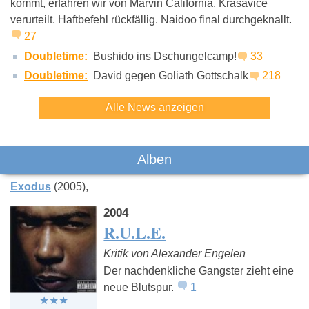
kommt, erfahren wir von Marvin California. Krasavice
verurteilt. Haftbefehl rückfällig. Naidoo final durchgeknallt.
27
Doubletime:
Bushido ins Dschungelcamp!
33
Doubletime:
David gegen Goliath Gottschalk
218
Alle News anzeigen
Alben
Exodus
(2005)
2004
R.U.L.E.
Kritik von Alexander Engelen
Der nachdenkliche Gangster zieht eine
neue Blutspur.
1