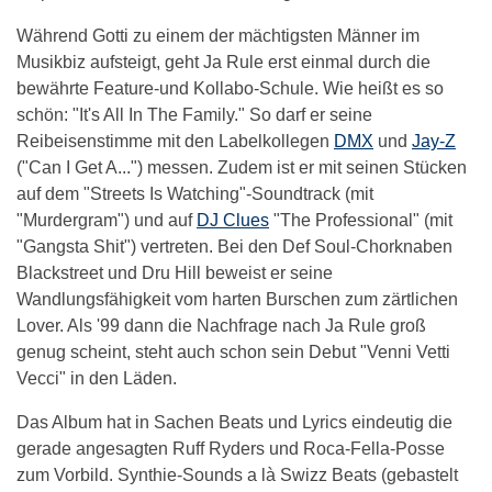
Während Gotti zu einem der mächtigsten Männer im
Musikbiz aufsteigt, geht Ja Rule erst einmal durch die
bewährte Feature-und Kollabo-Schule. Wie heißt es so
schön: "It's All In The Family." So darf er seine
Reibeisenstimme mit den Labelkollegen
DMX
und
Jay-Z
("Can I Get A...") messen. Zudem ist er mit seinen Stücken
auf dem "Streets Is Watching"-Soundtrack (mit
"Murdergram") und auf
DJ Clues
"The Professional" (mit
"Gangsta Shit") vertreten. Bei den Def Soul-Chorknaben
Blackstreet und Dru Hill beweist er seine
Wandlungsfähigkeit vom harten Burschen zum zärtlichen
Lover. Als '99 dann die Nachfrage nach Ja Rule groß
genug scheint, steht auch schon sein Debut "Venni Vetti
Vecci" in den Läden.
Das Album hat in Sachen Beats und Lyrics eindeutig die
gerade angesagten Ruff Ryders und Roca-Fella-Posse
zum Vorbild. Synthie-Sounds a là Swizz Beats (gebastelt