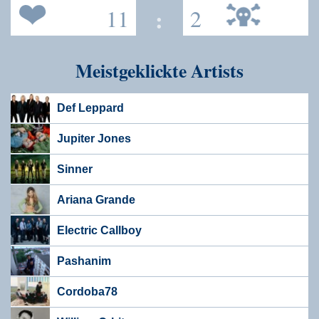
11
:
2
Meistgeklickte Artists
Def Leppard
Jupiter Jones
Sinner
Ariana Grande
Electric Callboy
Pashanim
Cordoba78