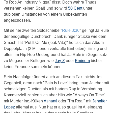
To Rob An Industry Nigga" disst. Doch wahre Thugs
verstehen keinen Spaß und so wird
50 Cent
unter
dubiosen Umständen von einem Unbekannten
angeschossen.
Mit seiner zweiten Soloscheibe "
Rule 3:36
" gelingt Ja Rule
der endgültige Durchbruch. Dank ruhiger Stücke wie dem
Smash-Hit "Put It On Me (feat. Vita)" holt sich das Album
Doppelplatin (2 Millionen verkaufte Einheiten). Einzig und
allein im Hip Hop-Underground hat Ja Rule im Gegensatz
zu Megaseller-Kollegen wie
Jay-Z
oder
Eminem
bisher
keine Freunde sammeln können.
Sein Nachfolger ändert auch an diesem Fakt nichts. Im
Gegenteil, denn nach "Pain Is Love" bringt man Ja eher mit
schmalzigen Duetten als mit hartem Rap in Verbindung.
Kommerziell zahlen sich aber Hits wie "Always On Time"
mit Murder Inc.-Küken
Ashanti
oder "I'm Real" mit
Jennifer
Lopez
allemal aus. Nun hat er also quasi im Alleingang