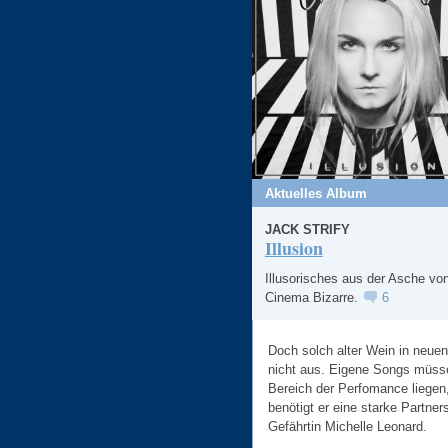
Aktuelles Album
JACK STRIFY
Illusion
Illusorisches aus der Asche vo
Cinema Bizarre.
6
Doch solch alter Wein in neuen
nicht aus. Eigene Songs müssen
Bereich der Perfomance liegen
benötigt er eine starke Partners
Gefährtin Michelle Leonard.