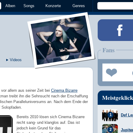
Alben
Songs
Konzerte
Genres
Fans
Videos
n vor allem aus seiner Zeit bei
Cinema Bizarre
Meistgeklick
tman treibt ihn die Sehnsucht nach der Erschaffung
lischen Paralleluniversums an. Nach dem Ende der
f Solopfaden.
Def Le
Bereits 2010 lösen sich Cinema Bizarre
recht sang- und klanglos auf. Das ist
jedoch kein Grund für das
Jupite