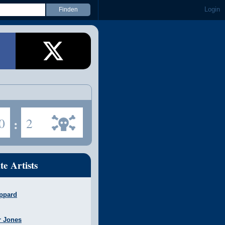
Login
0
:
2
te Artists
ppard
r Jones