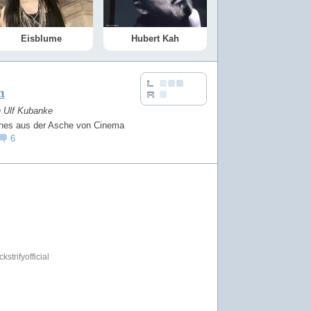
Eisblume
Hubert Kah
n
n Ulf Kubanke
sches aus der Asche von Cinema
6
strifyofficial