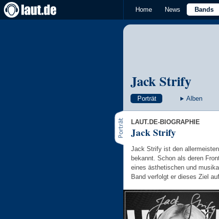
Home
News
Bands
Jack Strify
Porträt
Alben
LAUT.DE-BIOGRAPHIE
Jack Strify
Jack Strify ist den allermeiste
bekannt. Schon als deren Fron
eines ästhetischen und musika
Band verfolgt er dieses Ziel au