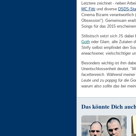
Letztere zeichnet - neben Arbe
MC Fitti
und diverse
DSDS-Sta
Cinema Bizarre verantwortlich 
Obsession"). Gemeinsam erarbe
Songs für das 2015 erscheinen
Stilistisch setzt sich JS dabe
Goth
oder Glam, alle Zutaten dü
Strify selbst empfindet den So
erwachsener, vielschichtiger un
Besonders wichtig ist ihm dabei,
Unentschlossenheit deutet. "
M
facettenreich. Während meiner
Leute und zu poppig für die Got
warum also sollte das bei mei
Das könnte Dich auch 