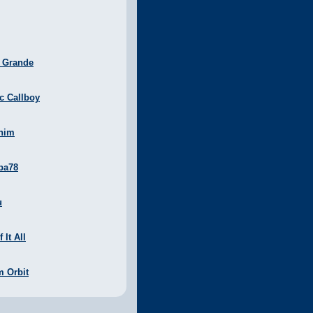
a Grande
ic Callboy
nim
ba78
u
 It All
m Orbit