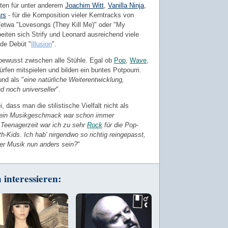
iten für unter anderem
Joachim Witt
,
Vanilla Ninja
,
rs
- für die Komposition vieler Kerntracks von
(etwa "Lovesongs (They Kill Me)" oder "My
iten sich Strify und Leonard ausreichend viele
de Debüt "
Illusion
".
i bewusst zwischen alle Stühle. Egal ob
Pop
,
Wave
,
rfen mitspielen und bilden ein buntes Potpourri.
und als "
eine natürliche Weiterentwicklung,
d noch universeller
".
 dass man die stilistische Vielfalt nicht als
ein Musikgeschmack war schon immer
 Teenagerzeit war ich zu sehr
Rock
für die Pop-
h-Kids. Ich hab' nirgendwo so richtig reingepasst,
ner Musik nun anders sein?
"
interessieren: