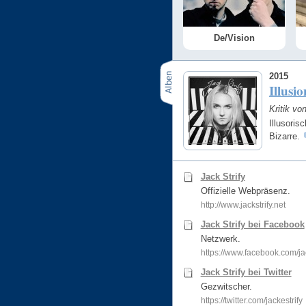
De/Vision
2015
Illusio
Kritik vo
Illusori
Bizarre.
Jack Strify
Offizielle Webpräsenz.
http://www.jackstrify.net
Jack Strify bei Facebook
Netzwerk.
https://www.facebook.com/jack
Jack Strify bei Twitter
Gezwitscher.
https://twitter.com/jackestrify