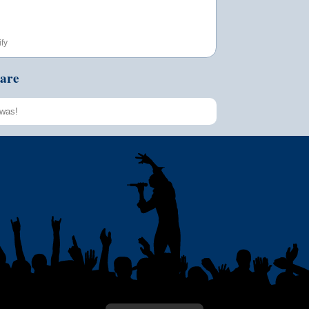
ify
are
Speichern