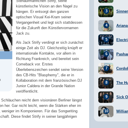
Stehaufmännchen Strify, seine
künstlerische Vision an den Nagel zu
Sinner
hängen. Er entsorgt den ganzen
optischen Visual Kei-Kram seiner
Vergangenheit und legt sich stattdessen
Arian
für die Zukunft den Künstlervornamen
Jack zu.
Electr
Als Jack Strify verdingt er sich zunächst
einige Zeit als DJ. Gleichzeitig knüpft er
internationale Kontakte, vor allem in
Pasha
Richtung Frankreich, und bereitet sein
Comeback vor. Erstes
Cordo
Überlebenszeichen sendet seine Version
des CB-Hits "Blasphemy", die er in
n
Kollaboration mit dem französischen DJ
The H
Junior Caldera in der Grande Nation
veröffentlicht.
Sick Of
 Schläuchen reicht dem visionären Berliner längst
 her. Gar nicht leicht, wenn die Stärken eher im
, weniger im Komponieren. Für das Songwriting
Willia
chaft. Diese findet Strify in seiner langjährigen