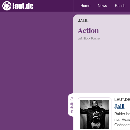
Home
News
Bands
JALIL
Action
auf: Black Panther
LAUT.D
Jalil
Raider he
nix. Reas
Geändert