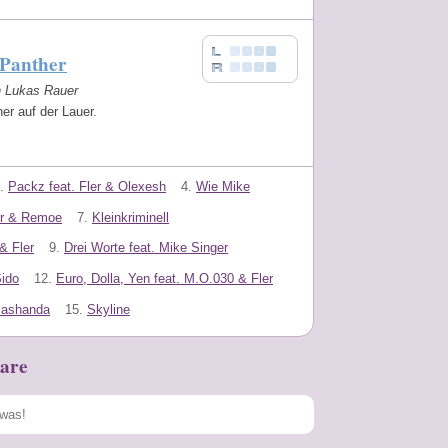
 Panther
n Lukas Rauer
er auf der Lauer.
.
Packz feat. Fler & Olexesh
4.
Wie Mike
er & Remoe
7.
Kleinkriminell
& Fler
9.
Drei Worte feat. Mike Singer
Sido
12.
Euro, Dolla, Yen feat. M.O.030 & Fler
Mashanda
15.
Skyline
are
Speichern