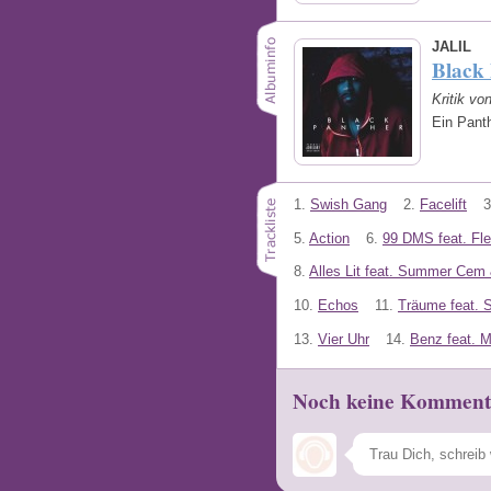
JALIL
Black
Kritik vo
Ein Panth
1.
Swish Gang
2.
Facelift
3
5.
Action
6.
99 DMS feat. Fl
8.
Alles Lit feat. Summer Cem 
10.
Echos
11.
Träume feat. 
13.
Vier Uhr
14.
Benz feat. 
Noch keine Komment