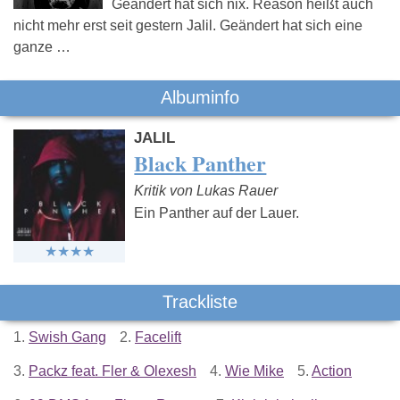
Geändert hat sich nix. Reason heißt auch
nicht mehr erst seit gestern Jalil. Geändert hat sich eine
ganze …
Albuminfo
JALIL
Black Panther
Kritik von Lukas Rauer
Ein Panther auf der Lauer.
Trackliste
1.
Swish Gang
2.
Facelift
3.
Packz feat. Fler & Olexesh
4.
Wie Mike
5.
Action