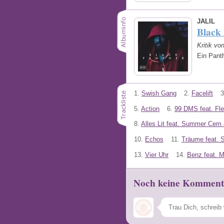
JALIL
Black
Kritik vo
Ein Panth
1.
Swish Gang
2.
Facelift
3
5.
Action
6.
99 DMS feat. Fl
8.
Alles Lit feat. Summer Cem 
10.
Echos
11.
Träume feat. 
13.
Vier Uhr
14.
Benz feat. 
Noch keine Komment