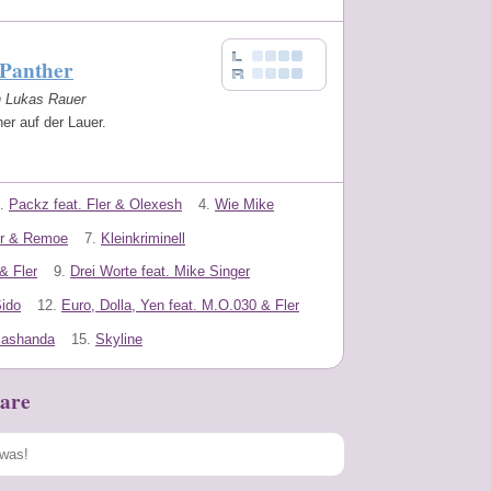
 Panther
n Lukas Rauer
er auf der Lauer.
.
Packz feat. Fler & Olexesh
4.
Wie Mike
er & Remoe
7.
Kleinkriminell
& Fler
9.
Drei Worte feat. Mike Singer
Sido
12.
Euro, Dolla, Yen feat. M.O.030 & Fler
Mashanda
15.
Skyline
are
Speichern