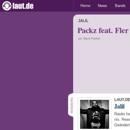
Home
News
Bands
JALIL
Packz feat. Fle
auf: Black Panther
LAUT.D
Jalil
Raider he
nix. Reas
Geändert