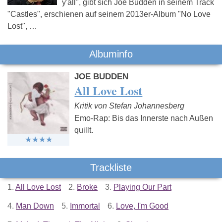
y'all", gibt sich Joe Budden in seinem Track
"Castles", erschienen auf seinem 2013er-Album "No Love
Lost", …
Albuminfo
JOE BUDDEN
All Love Lost
Kritik von Stefan Johannesberg
Emo-Rap: Bis das Innerste nach Außen
quillt.
Trackliste
1.
All Love Lost
2.
Broke
3.
Playing Our Part
4.
Man Down
5.
Immortal
6.
Love, I'm Good