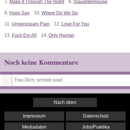
7.
Make It Through The Night
8.
Slaughtermouse
9.
Hoes Say
10.
Where Do We Go
11.
Unnecessary Pain
12.
Love For You
13.
Fuck Em All
14.
Only Human
Noch keine Kommentare
Speichern
Nach oben
Impressum
Datenschutz
Mediadaten
Jobs/Praktika