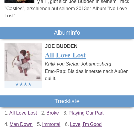
y'all", gibt sich Joe Budden in seinem Track
"Castles", erschienen auf seinem 2013er-Album "No Love
Lost", …
Albuminfo
JOE BUDDEN
All Love Lost
Kritik von Stefan Johannesberg
Emo-Rap: Bis das Innerste nach Außen
quillt.
Trackliste
1.
All Love Lost
2.
Broke
3.
Playing Our Part
4.
Man Down
5.
Immortal
6.
Love, I'm Good