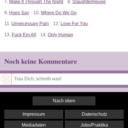
7.
Make It Through The Night
8.
Slaughtermouse
9.
Hoes Say
10.
Where Do We Go
11.
Unnecessary Pain
12.
Love For You
13.
Fuck Em All
14.
Only Human
Noch keine Kommentare
Speichern
Nach oben
Impressum
Datenschutz
Mediadaten
Jobs/Praktika