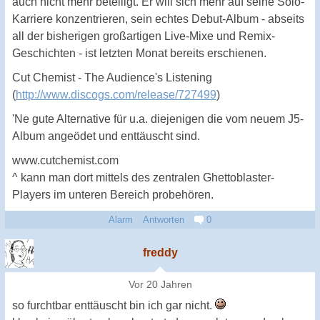
auch nicht mehr beteiligt. Er will sich mehr auf seine Solo-
Karriere konzentrieren, sein echtes Debut-Album - abseits
all der bisherigen großartigen Live-Mixe und Remix-
Geschichten - ist letzten Monat bereits erschienen.
Cut Chemist - The Audience's Listening
(
http://www.discogs.com/release/727499
)
'Ne gute Alternative für u.a. diejenigen die vom neuem J5-
Album angeödet und enttäuscht sind.
www.cutchemist.com
^ kann man dort mittels des zentralen Ghettoblaster-
Players im unteren Bereich probehören.
Alarm
Antworten
0
freddy
Vor 20 Jahren
so furchtbar enttäuscht bin ich gar nicht.