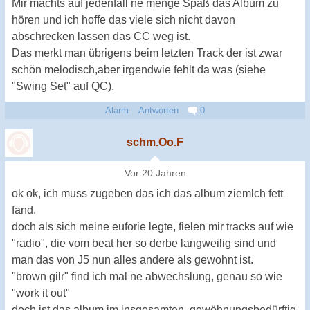
Mir machts auf jedenfall ne menge Spaß das Album zu
hören und ich hoffe das viele sich nicht davon
abschrecken lassen das CC weg ist.
Das merkt man übrigens beim letzten Track der ist zwar
schön melodisch,aber irgendwie fehlt da was (siehe
"Swing Set" auf QC).
Alarm
Antworten
0
schm.Oo.F
Vor 20 Jahren
ok ok, ich muss zugeben das ich das album ziemlch fett
fand.
doch als sich meine euforie legte, fielen mir tracks auf wie
"radio", die vom beat her so derbe langweilig sind und
man das von J5 nun alles andere als gewohnt ist.
"brown gilr" find ich mal ne abwechslung, genau so wie
"work it out"
doch ist das album im insgesamten, gewöhnungsbedürftig