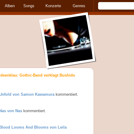
Alben
Songs
Konzerte
Genres
Ideenklau: Gothic-Band verklagt Bushido
Unfold von Samon Kawamura
kommentiert.
Nas von Nas
kommentiert.
Blood Looms And Blooms von Leila