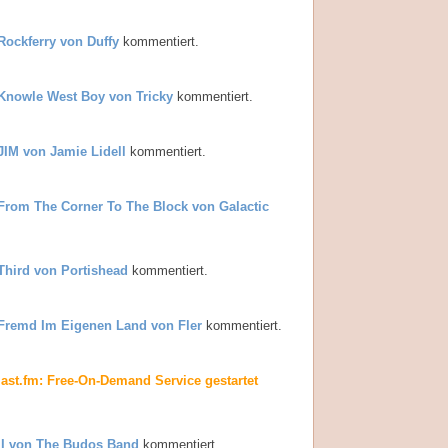
Rockferry von Duffy
kommentiert.
Knowle West Boy von Tricky
kommentiert.
JIM von Jamie Lidell
kommentiert.
From The Corner To The Block von Galactic
Third von Portishead
kommentiert.
Fremd Im Eigenen Land von Fler
kommentiert.
last.fm: Free-On-Demand Service gestartet
II von The Budos Band
kommentiert.