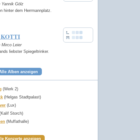
n Yannik Gölz
on hinter dem Herrmannplatz.
 KOTTI
n Mirco Leier
nds liebster Spiegeltrinker.
Alle Alben anzeigen
g
(Werk 2)
ck
(Helgas Stadtpalast)
ver
(Lux)
Kalif Storch)
en
(Muffathalle)
lle Konzerte anzeigen