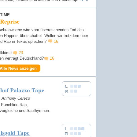
TIME
 Reprise
schrapwoche wird vom überraschenden Tod des
n Rappers überschattet. Wollen wir trotzdem über
d Rap in Texas sprechen?
16
 Ikkimel
23
en verträgt Deutschland?
16
Alle News anzeigen
rhof Palazzo Tape
on Anthony Cerezo
 Punchline-Rap,
ergleiche und Saufhymnen.
lsgold Tape