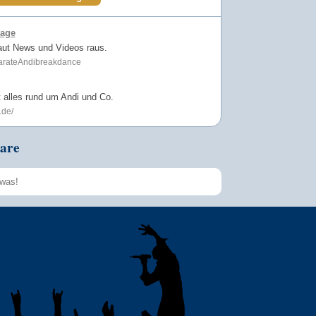
page
aut News und Videos raus.
KarateAndibreakdance
t alles rund um Andi und Co.
.de/
are
Speichern