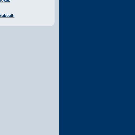
rokes
 Sabbath