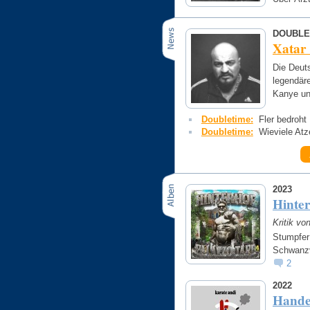
DOUBLE
Xatar
Die Deut
legendäre
Kanye un
Doubletime:
Fler bedroht
Doubletime:
Wieviele Atz
2023
Hinte
Kritik v
Stumpfer
Schwanzv
2
2022
Hande