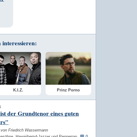
interessieren:
K.I.Z.
Prinz Porno
4
ist der Grundtenor eines guten
rs"
w von Friedrich Wassermann
tesöhne, Hawaiihemd-Jazzer und Pennerrap.
0