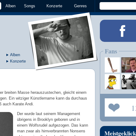
Alben
Songs
Konzerte
Genres
Fans
Alben
Konzerte
er breiten Masse herauszustechen, gleicht einem
ngen. Ein witziger Künstlername kann da durchaus
ß auch Karate Andi.
1
Der wurde laut seinem Management
übrigens in Brooklyn geboren und in
einem Wolfsrudel aufgezogen. Das kann
man zwar als hirnverbrannten Nonsens
Meistgeklick