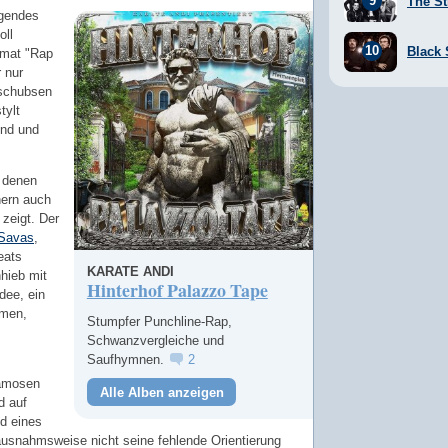
The St
lgendes
oll
Black
rmat "Rap
r nur
 schubsen
tylt
und und
n denen
hern auch
 zeigt. Der
 Savas
,
ats
KARATE ANDI
nhieb mit
Hinterhof Palazzo Tape
dee, ein
men,
Stumpfer Punchline-Rap,
Schwanzvergleiche und
Saufhymnen.
2
famosen
Alle Alben anzeigen
d auf
ld eines
usnahmsweise nicht seine fehlende Orientierung