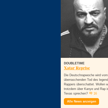
DOUBLETIME
Xatar Reprise
Die Deutschrapwoche wird vom
überraschenden Tod des legen
Rappers überschattet. Wollen w
trotzdem über Kanye und Rap i
Texas sprechen?
16
Alle News anzeigen