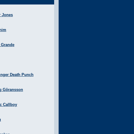
r Jones
nim
a Grande
inger Death Punch
g Göransson
ic Callboy
u