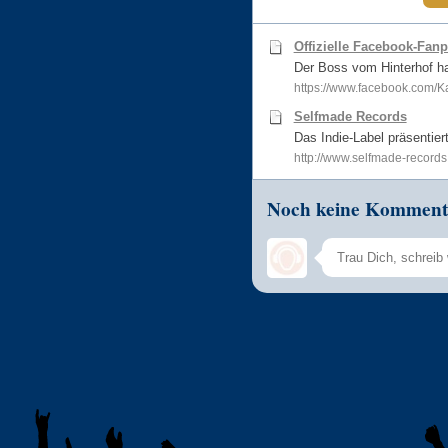
Offizielle Facebook-Fan
Der Boss vom Hinterhof h
https://www.facebook.com/
Selfmade Records
Das Indie-Label präsentier
http://www.selfmade-records
Noch keine Komment