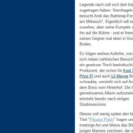
Legende nach soll sich dort fo
zugetragen haben: Sternhagelv
besucht Andi das Battlerap-Fo
am Mittwoch". Eigentlich will e
zusehen, aber seine Kumpels
ihn auf die Bühne - und er frees
seinen Gegner mal eben in Gr
Boden.
Es folgen weitere Auftritte, vo
sich neben zahlreichen Besuc
ein gewisser 7Inch beeindruckt
Produzent, der schon für
Kool
Prinz Pi
und auch
Lil Wayne
Be
schraubte, versteht sich auf A
dem Boss vom Hinterhof. Die I
gemeinsames Album aufzuneh
entsteht bereits nach einigen
Studiosessions.
Dieses soll wenig später den 
Titel "
Pilsator Platin
" tragen un
irrwitzige Art und Weise das Bi
jungen Mannes zeichnen, der a