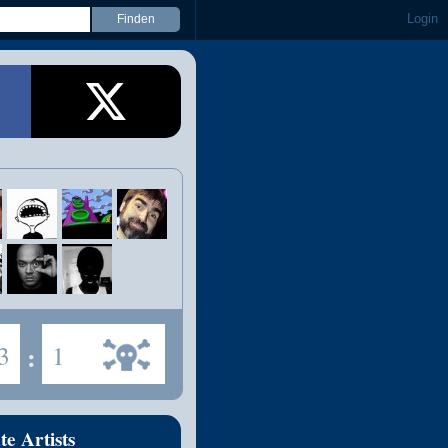
Login
3
:
1
te Artists