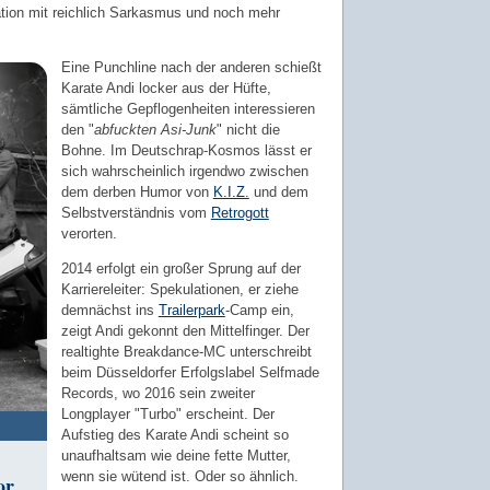
ation mit reichlich Sarkasmus und noch mehr
Eine Punchline nach der anderen schießt
Karate Andi locker aus der Hüfte,
sämtliche Gepflogenheiten interessieren
den "
abfuckten Asi-Junk
" nicht die
Bohne. Im Deutschrap-Kosmos lässt er
sich wahrscheinlich irgendwo zwischen
dem derben Humor von
K.I.Z.
und dem
Selbstverständnis vom
Retrogott
verorten.
2014 erfolgt ein großer Sprung auf der
Karriereleiter: Spekulationen, er ziehe
demnächst ins
Trailerpark
-Camp ein,
zeigt Andi gekonnt den Mittelfinger. Der
realtighte Breakdance-MC unterschreibt
beim Düsseldorfer Erfolgslabel Selfmade
Records, wo 2016 sein zweiter
Longplayer "Turbo" erscheint. Der
Aufstieg des Karate Andi scheint so
unaufhaltsam wie deine fette Mutter,
wenn sie wütend ist. Oder so ähnlich.
or