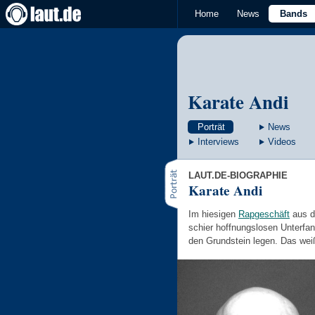
Home
News
Bands
Karate Andi
Porträt
News
Interviews
Videos
LAUT.DE-BIOGRAPHIE
Karate Andi
Im hiesigen
Rapgeschäft
aus d
schier hoffnungslosen Unterfa
den Grundstein legen. Das wei