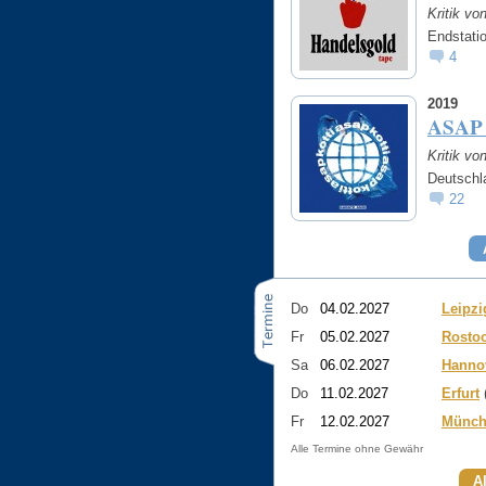
Kritik vo
Endstati
4
2019
ASAP
Kritik vo
Deutschla
22
Do
04.02.2027
Leipzi
Fr
05.02.2027
Rosto
Sa
06.02.2027
Hanno
Do
11.02.2027
Erfurt
(
Fr
12.02.2027
Münch
Alle Termine ohne Gewähr
A