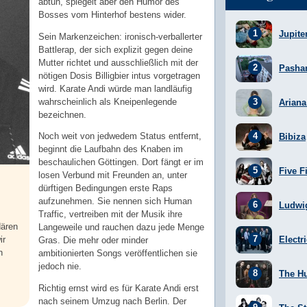
abtun, spiegelt aber den Humor des
Bosses vom Hinterhof bestens wider.
Jupite
Sein Markenzeichen: ironisch-verballerter
Battlerap, der sich explizit gegen deine
Mutter richtet und ausschließlich mit der
Pasha
nötigen Dosis Billigbier intus vorgetragen
wird. Karate Andi würde man landläufig
wahrscheinlich als Kneipenlegende
Arian
bezeichnen.
Noch weit von jedwedem Status entfernt,
Bibiza
beginnt die Laufbahn des Knaben im
beschaulichen Göttingen. Dort fängt er im
Five F
losen Verbund mit Freunden an, unter
dürftigen Bedingungen erste Raps
aufzunehmen. Sie nennen sich Human
Ludwi
Traffic, vertreiben mit der Musik ihre
dären
Langeweile und rauchen dazu jede Menge
Electr
ir
Gras. Die mehr oder minder
n
ambitionierten Songs veröffentlichen sie
jedoch nie.
The H
Richtig ernst wird es für Karate Andi erst
nach seinem Umzug nach Berlin. Der