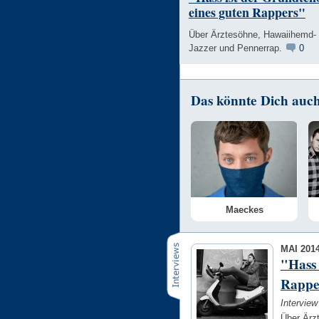
eines guten Rappers"
Über Ärztesöhne, Hawaiihemd-
Jazzer und Pennerrap.
0
Das könnte Dich auch 
Maeckes
MAI 201
"Hass 
Rappe
Intervie
Über Ärz