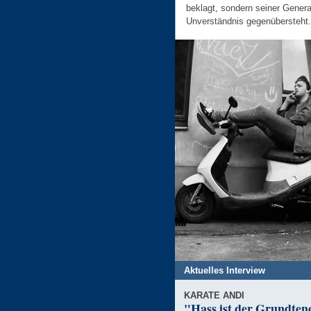
beklagt, sondern seiner Gener
Unverständnis gegenübersteht.
Aktuelles Interview
KARATE ANDI
"Hass ist der Grundten