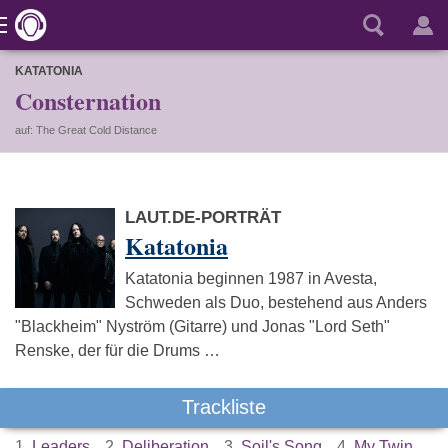
KATATONIA
Consternation
auf: The Great Cold Distance
LAUT.DE-PORTRÄT
Katatonia
Katatonia beginnen 1987 in Avesta,
Schweden als Duo, bestehend aus Anders
"Blackheim" Nyström (Gitarre) und Jonas "Lord Seth"
Renske, der für die Drums …
Trackliste
1.
Leaders
2.
Deliberation
3.
Soil's Song
4.
My Twin