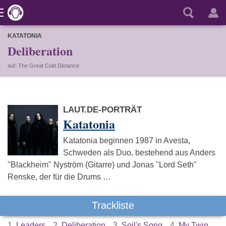
KATATONIA
Deliberation
auf: The Great Cold Distance
LAUT.DE-PORTRÄT
Katatonia
Katatonia beginnen 1987 in Avesta,
Schweden als Duo, bestehend aus Anders
"Blackheim" Nyström (Gitarre) und Jonas "Lord Seth"
Renske, der für die Drums …
Trackliste
1.
Leaders
2.
Deliberation
3.
Soil's Song
4.
My Twin