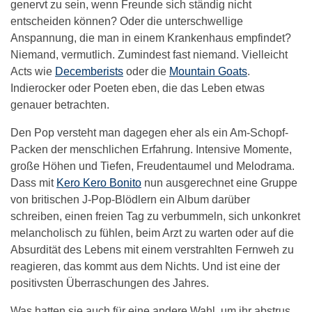
genervt zu sein, wenn Freunde sich ständig nicht
entscheiden können? Oder die unterschwellige
Anspannung, die man in einem Krankenhaus empfindet?
Niemand, vermutlich. Zumindest fast niemand. Vielleicht
Acts wie
Decemberists
oder die
Mountain Goats
.
Indierocker oder Poeten eben, die das Leben etwas
genauer betrachten.
Den Pop versteht man dagegen eher als ein Am-Schopf-
Packen der menschlichen Erfahrung. Intensive Momente,
große Höhen und Tiefen, Freudentaumel und Melodrama.
Dass mit
Kero Kero Bonito
nun ausgerechnet eine Gruppe
von britischen J-Pop-Blödlern ein Album darüber
schreiben, einen freien Tag zu verbummeln, sich unkonkret
melancholisch zu fühlen, beim Arzt zu warten oder auf die
Absurdität des Lebens mit einem verstrahlten Fernweh zu
reagieren, das kommt aus dem Nichts. Und ist eine der
positivsten Überraschungen des Jahres.
Was hatten sie auch für eine andere Wahl, um ihr abstrus