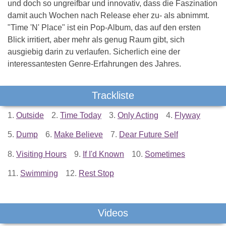
und doch so ungreifbar und innovativ, dass die Faszination
damit auch Wochen nach Release eher zu- als abnimmt.
"Time 'N' Place" ist ein Pop-Album, das auf den ersten
Blick irritiert, aber mehr als genug Raum gibt, sich
ausgiebig darin zu verlaufen. Sicherlich eine der
interessantesten Genre-Erfahrungen des Jahres.
Trackliste
1.
Outside
2.
Time Today
3.
Only Acting
4.
Flyway
5.
Dump
6.
Make Believe
7.
Dear Future Self
8.
Visiting Hours
9.
If I'd Known
10.
Sometimes
11.
Swimming
12.
Rest Stop
Videos