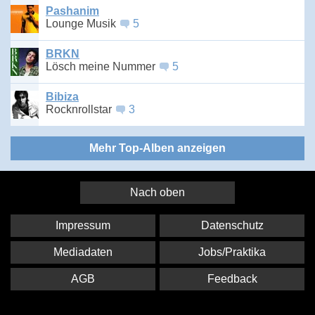
Pashanim
Lounge Musik
5
BRKN
Lösch meine Nummer
5
Bibiza
Rocknrollstar
3
Mehr Top-Alben anzeigen
Nach oben
Impressum
Datenschutz
Mediadaten
Jobs/Praktika
AGB
Feedback