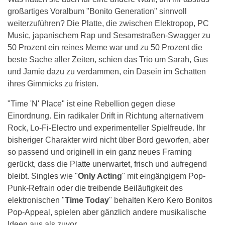
großartiges Voralbum "Bonito Generation" sinnvoll
weiterzuführen? Die Platte, die zwischen Elektropop, PC
Music, japanischem Rap und Sesamstraßen-Swagger zu
50 Prozent ein reines Meme war und zu 50 Prozent die
beste Sache aller Zeiten, schien das Trio um Sarah, Gus
und Jamie dazu zu verdammen, ein Dasein im Schatten
ihres Gimmicks zu fristen.
"Time 'N' Place" ist eine Rebellion gegen diese
Einordnung. Ein radikaler Drift in Richtung alternativem
Rock, Lo-Fi-Electro und experimenteller Spielfreude. Ihr
bisheriger Charakter wird nicht über Bord geworfen, aber
so passend und originell in ein ganz neues Framing
gerückt, dass die Platte unerwartet, frisch und aufregend
bleibt. Singles wie "
Only Acting
" mit eingängigem Pop-
Punk-Refrain oder die treibende Beiläufigkeit des
elektronischen "
Time Today
" behalten Kero Kero Bonitos
Pop-Appeal, spielen aber gänzlich andere musikalische
Ideen aus als zuvor.