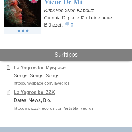
Viene De Mi
Kritik von Sven Kabelitz
Cumbia Digital erfährt eine neue
Blütezeit.
0
Morcheeba
Roisin Murphy
Nils Pett
Molvaer
Surftipps
La Yegros bei Myspace
Songs, Songs, Songs.
https://myspace.com/layegros
La Yegros bei ZZK
Dates, News, Bio.
http://www.zzkrecords.com/artist/la_yegros