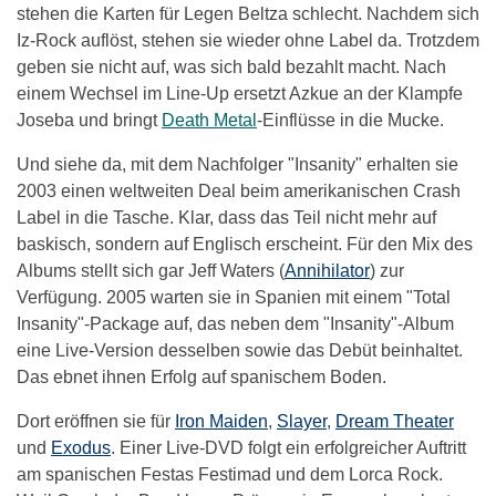
stehen die Karten für Legen Beltza schlecht. Nachdem sich
Iz-Rock auflöst, stehen sie wieder ohne Label da. Trotzdem
geben sie nicht auf, was sich bald bezahlt macht. Nach
einem Wechsel im Line-Up ersetzt Azkue an der Klampfe
Joseba und bringt
Death Metal
-Einflüsse in die Mucke.
Und siehe da, mit dem Nachfolger "Insanity" erhalten sie
2003 einen weltweiten Deal beim amerikanischen Crash
Label in die Tasche. Klar, dass das Teil nicht mehr auf
baskisch, sondern auf Englisch erscheint. Für den Mix des
Albums stellt sich gar Jeff Waters (
Annihilator
) zur
Verfügung. 2005 warten sie in Spanien mit einem "Total
Insanity"-Package auf, das neben dem "Insanity"-Album
eine Live-Version desselben sowie das Debüt beinhaltet.
Das ebnet ihnen Erfolg auf spanischem Boden.
Dort eröffnen sie für
Iron Maiden
,
Slayer
,
Dream Theater
und
Exodus
. Einer Live-DVD folgt ein erfolgreicher Auftritt
am spanischen Festas Festimad und dem Lorca Rock.