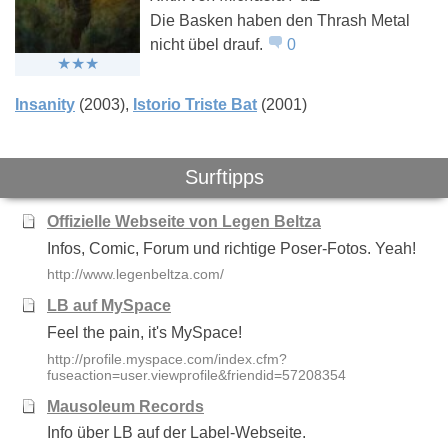
Die Basken haben den Thrash Metal
nicht übel drauf.
0
Def Leppard
Five Finger
Black Sabb
Death Punch
Insanity
(2003)
Istorio Triste Bat
(2001)
Surftipps
Offizielle Webseite von Legen Beltza
Infos, Comic, Forum und richtige Poser-Fotos. Yeah!
http://www.legenbeltza.com/
LB auf MySpace
Feel the pain, it's MySpace!
http://profile.myspace.com/index.cfm?
fuseaction=user.viewprofile&friendid=57208354
Mausoleum Records
Info über LB auf der Label-Webseite.