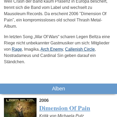
Weil Crash der Band kaum Präsenz in Europa beschert,
trennt sich die Band vom Label und wechselt zu
Mausoleum Records. Da erscheint 2006 "Dimension Of
Pain", ein kompromissloses old school Thrash Metal-
Album.
Im letzten Song „War Of Wars“ scharen Legen Beltza eine
Riege nicht unbekannter Gastmusiker um sich: Mitglieder
von
Rage
, Imagika,
Arch Enemy
,
Callenish Circle
,
Nostradameus und Cardinal Sin geben darauf ein
Ständchen.
Das könnte Dich auch interessieren:
Alben
2006
Dimension Of Pain
Kritik von Michaela Putz