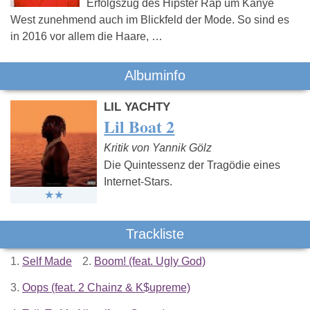
Erfolgszug des Hipster Rap um Kanye
West zunehmend auch im Blickfeld der Mode. So sind es
in 2016 vor allem die Haare, …
Albuminfo
LIL YACHTY
Lil Boat 2
Kritik von Yannik Gölz
Die Quintessenz der Tragödie eines
Internet-Stars.
Trackliste
1.
Self Made
2.
Boom! (feat. Ugly God)
3.
Oops (feat. 2 Chainz & K$upreme)