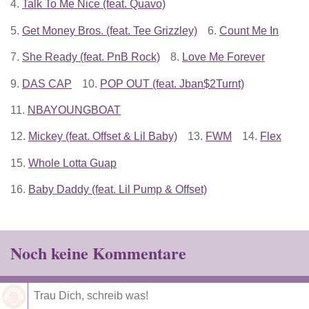
4.
Talk To Me Nice (feat. Quavo)
5.
Get Money Bros. (feat. Tee Grizzley)
6.
Count Me In
7.
She Ready (feat. PnB Rock)
8.
Love Me Forever
9.
DAS CAP
10.
POP OUT (feat. Jban$2Turnt)
11.
NBAYOUNGBOAT
12.
Mickey (feat. Offset & Lil Baby)
13.
FWM
14.
Flex
15.
Whole Lotta Guap
16.
Baby Daddy (feat. Lil Pump & Offset)
Noch keine Kommentare