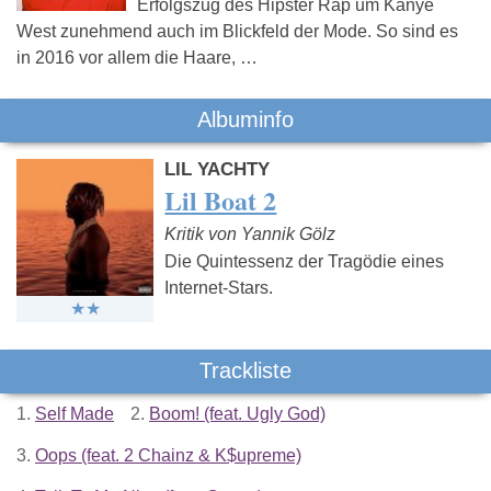
Erfolgszug des Hipster Rap um Kanye
West zunehmend auch im Blickfeld der Mode. So sind es
in 2016 vor allem die Haare, …
Albuminfo
LIL YACHTY
Lil Boat 2
Kritik von Yannik Gölz
Die Quintessenz der Tragödie eines
Internet-Stars.
Trackliste
1.
Self Made
2.
Boom! (feat. Ugly God)
3.
Oops (feat. 2 Chainz & K$upreme)