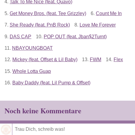
4.
Talk To Me Nice (feat. Quavo)
5.
Get Money Bros. (feat. Tee Grizzley)
6.
Count Me In
7.
She Ready (feat. PnB Rock)
8.
Love Me Forever
9.
DAS CAP
10.
POP OUT (feat. Jban$2Turnt)
11.
NBAYOUNGBOAT
12.
Mickey (feat. Offset & Lil Baby)
13.
FWM
14.
Flex
15.
Whole Lotta Guap
16.
Baby Daddy (feat. Lil Pump & Offset)
Noch keine Kommentare